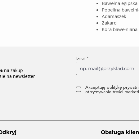
Bawełna egipska
Popelina bawełn
Adamaszek
Żakard
Kora bawełniana
E-mail
%
na zakup
sie na newsletter
Akceptuję politykę prywatn
otrzymywanie treści marke
Odkryj
Obsługa klien