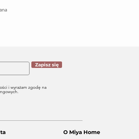
iana
Zapisz się
ości i wyrażam zgodę na
tingowych.
ta
O Miya Home