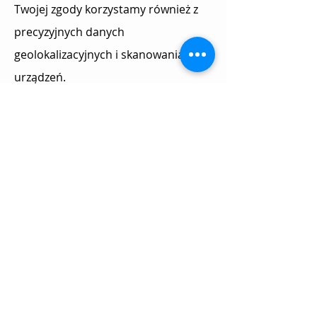
Twojej zgody korzystamy również z
precyzyjnych danych
geolokalizacyjnych i skanowania
urządzeń.
Możesz zaakceptować wszystkie pliki
cookie, klikając "Akceptuję",
zarządzać swoimi preferencjami
przez "Ustawienia cookie" lub
odmówić zgody na niektóre sposoby
przetwarzania danych, klikając
"Odmawiam".
Pamiętaj, że niektóre przetwarzanie
danych nie wymaga Twojej zgody, ale
masz prawo do sprzeciwu. Twoje