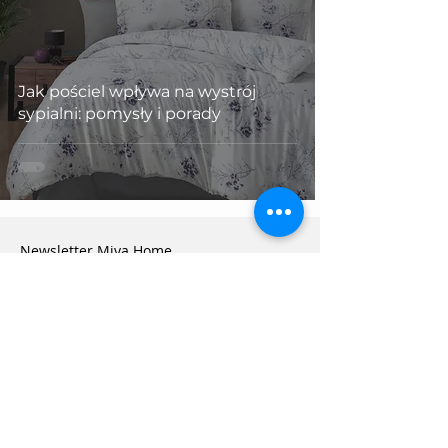
Jak pościel wpływa na wystrój
sypialni: pomysły i porady
Newsletter Miya Home
Otrzymaj powitalny
rabat
5%
na zakup
pościeli
PREMIUM
przy zapisie na newsletter Miya Home!
E-mail
Zapisz się