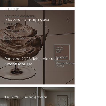
Sennik
Inspiracje
Inspiracje dla domu
18 kwi 2025
3 minut(y) czytania
Prezenty
Aromaterapia
Narzuty i koce
Pantone 2025: Jaki kolor roku?
Mocha Mousse
3 gru 2024
3 minut(y) czytania