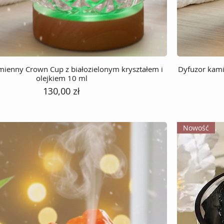
mienny Crown Cup z białozielonym kryształem i
Dyfuzor kami
olejkiem 10 ml
Cena
130,00 zł
Nowość