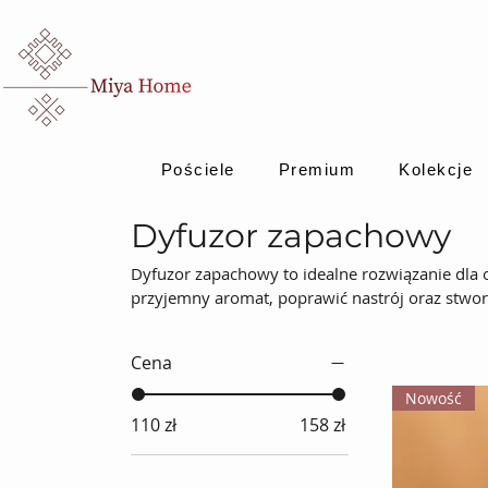
Pościele
Premium
Kolekcje
Dyfuzor zapachowy
Dyfuzor zapachowy to idealne rozwiązanie dl
przyjemny aromat, poprawić nastrój oraz stwor
olejków eterycznych, które nie tylko wypełniaj
oferują korzyści aromaterapeutyczne.Nasze dyfu
Cena
tworząc harmonijną przestrzeń.
Nowość
110 zł
158 zł