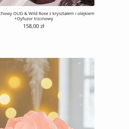
chowy OUD & Wild Rose z kryształem i olejkiem
+Dyfuzor trzcinowy
Cena
158,00 zł