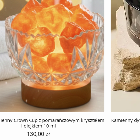
ienny Crown Cup z pomarańczowym kryształem
Kamienny dyf
i olejkiem 10 ml
Cena
130,00 zł