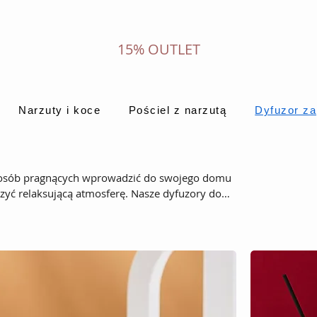
15% OUTLET
Narzuty i koce
Pościel z narzutą
Dyfuzor z
a osób pragnących wprowadzić do swojego domu
zyć relaksującą atmosferę. Nasze dyfuzory do
ą pomieszczenie subtelnymi zapachami, ale także
zory skutecznie rozprzestrzeniają zapach,