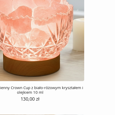
ienny Crown Cup z biało-różowym kryształem i
olejkiem 10 ml
Cena
130,00 zł