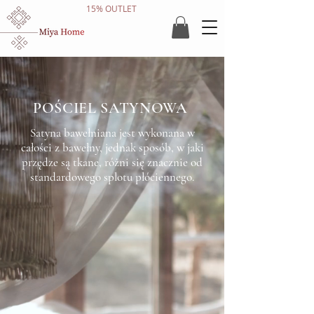
15% OUTLET
POŚCIEL SATYNOWA
Satyna bawełniana jest wykonana w
całości z bawełny, jednak sposób, w jaki
przędze są tkane, różni się znacznie od
standardowego splotu płóciennego.