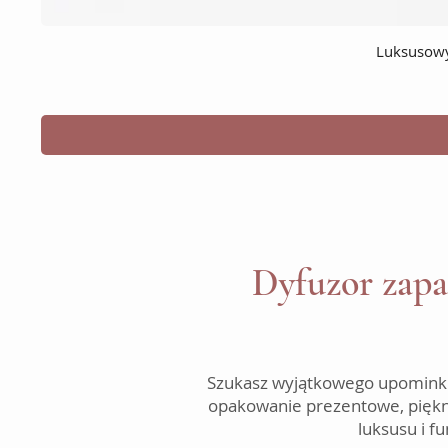
Luksusowy
Dyfuzor zapac
Szukasz wyjątkowego upominku?
opakowanie prezentowe, piękna 
luksusu i f