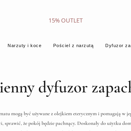
15% OUTLET
Narzuty i koce
Pościel z narzutą
Dyfuzor z
enny dyfuzor zapa
matu mogą być używane z olejkiem eterycznym i pomagają w jego
ści, sprawić, że pokój będzie pachnący. Doskonały do użytku do