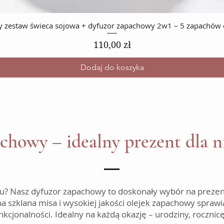
 zestaw świeca sojowa + dyfuzor zapachowy 2w1 – 5 zapachów
Cena
110,00 zł
Dodaj do koszyka
howy – idealny prezent dla ni
 Nasz dyfuzor zapachowy to doskonały wybór na prezent dl
szklana misa i wysokiej jakości olejek zapachowy sprawia
unkcjonalności. Idealny na każdą okazję – urodziny, rocznicę