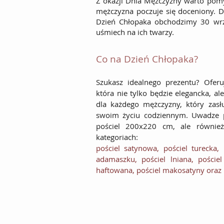
Z okazji Dnia Mężczyzny warto pomyś
mężczyzna poczuje się doceniony. Do
Dzień Chłopaka obchodzimy 30 wrz
uśmiech na ich twarzy.
Co na Dzień Chłopaka?
Szukasz idealnego prezentu? Oferu
która nie tylko będzie elegancka, a
dla każdego mężczyzny, który zas
swoim życiu codziennym. Uwadze p
pościel 200x220 cm, ale równie
kategoriach:
pościel satynowa
,
pościel turecka
,
adamaszku
, pościel lniana,
pościel
haftowana
, pościel makosatyny oraz