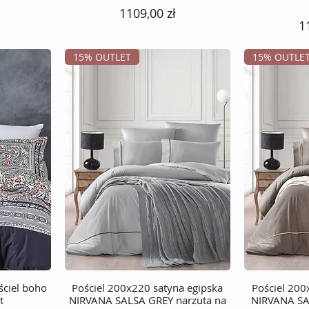
Cena
1109,00 zł
C
1
15% OUTLET
15% OUTLE
ściel boho
Pościel 200x220 satyna egipska
Podgląd
Pościel 200
t
NIRVANA SALSA GREY narzuta na
NIRVANA SA