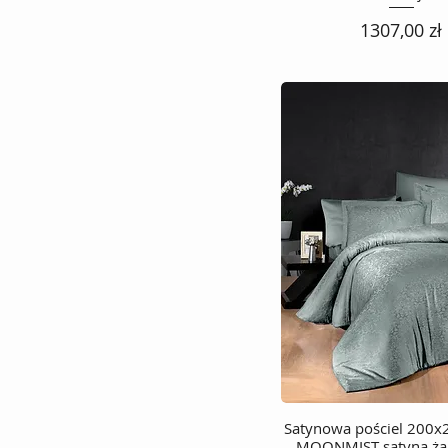
Cena
1307,00 zł
Satynowa pościel 200
Podgląd
MOONMIST satyna ża