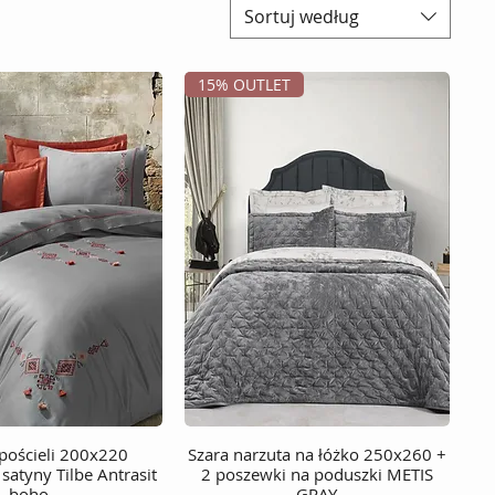
Sortuj według
15% OUTLET
pościeli 200x220
Podgląd
Szara narzuta na łóżko 250x260 +
Podgląd
satyny Tilbe Antrasit
2 poszewki na poduszki METIS
boho
GRAY