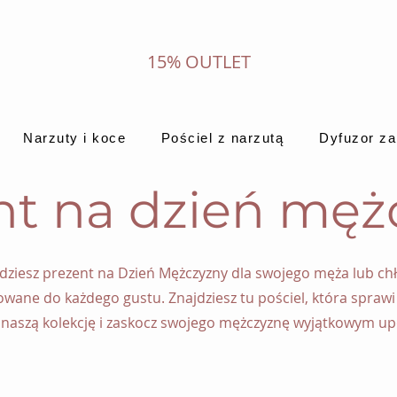
15% OUTLET
Narzuty i koce
Pościel z narzutą
Dyfuzor z
nt na dzień męż
ajdziesz prezent na Dzień Mężczyzny dla swojego męża lub c
owane do każdego gustu. Znajdziesz tu pościel, która spraw
naszą kolekcję i zaskocz swojego mężczyznę wyjątkowym u