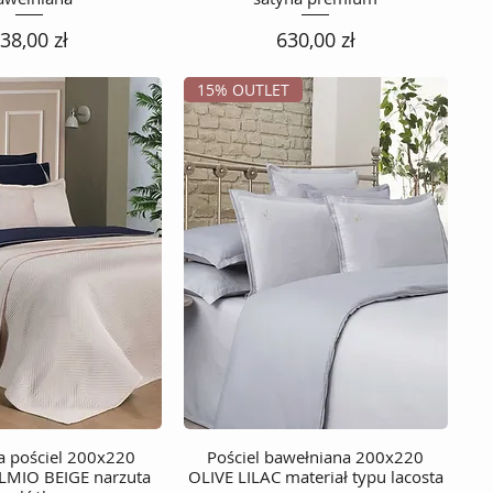
ena
Cena
38,00 zł
630,00 zł
15% OUTLET
 pościel 200x220
Podgląd
Pościel bawełniana 200x220
Podgląd
LMIO BEIGE narzuta
OLIVE LILAC materiał typu lacosta