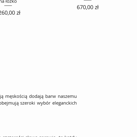
na łóżko
Cena
670,00 zł
ena
260,00 zł
woją męskością dodają barw naszemu
obejmują szeroki wybór eleganckich