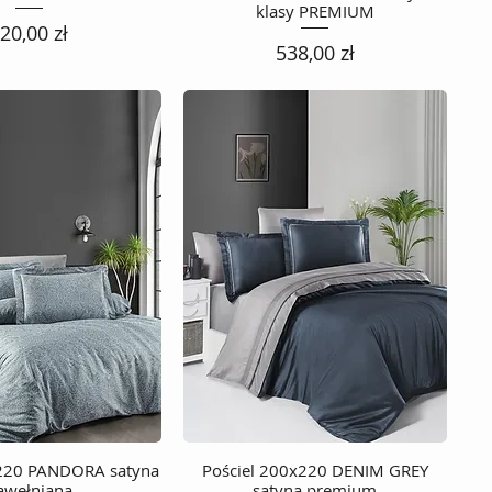
klasy PREMIUM
ena
20,00 zł
Cena
538,00 zł
x220 PANDORA satyna
Podgląd
Pościel 200x220 DENIM GREY
Podgląd
awełniana
satyna premium