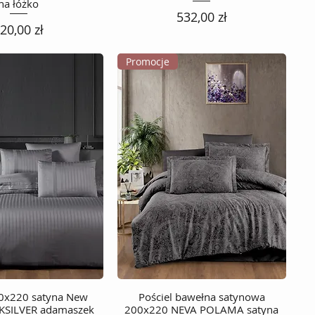
na łóżko
Cena
532,00 zł
ena
20,00 zł
Promocje
00x220 satyna New
Podgląd
Pościel bawełna satynowa
Podgląd
KSILVER adamaszek
200x220 NEVA POLAMA satyna