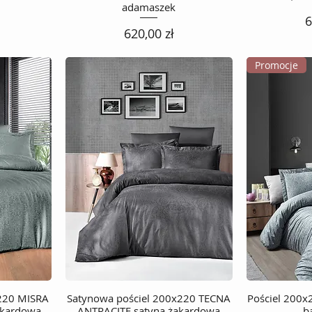
adamaszek
C
6
Cena
620,00 zł
Promocje
x220 MISRA
Satynowa pościel 200x220 TECNA
Podgląd
Pościel 200
kardowa
ANTRACITE satyna żakardowa
b