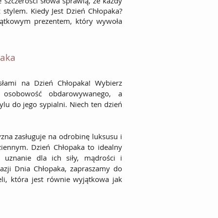
 szczerości słowa sprawią, że każdy
 stylem. Kiedy Jest Dzień Chłopaka?
yjątkowym prezentem, który wywoła
paka
słami na Dzień Chłopaka! Wybierz
dli osobowość obdarowywanego, a
lu do jego sypialni. Niech ten dzień
zna zasługuje na odrobinę luksusu i
iennym. Dzień Chłopaka to idealny
uznanie dla ich siły, mądrości i
kazji Dnia Chłopaka, zapraszamy do
eli, która jest równie wyjątkowa jak