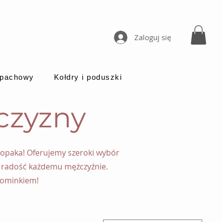
Zaloguj się
apachowy
Kołdry i poduszki
czyzny
hłopaka! Oferujemy szeroki wybór
i radość każdemu mężczyźnie.
pominkiem!