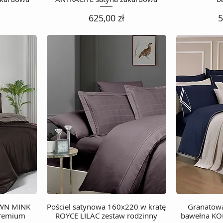
Cena
C
625,00 zł
5
OWN MINK
Pościel satynowa 160x220 w kratę
Podgląd
Granatowa
premium
ROYCE LILAC zestaw rodzinny
bawełna KO