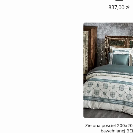
Cena
837,00 zł
Zielona pościel 200x20
Podgląd
bawełnianej BE