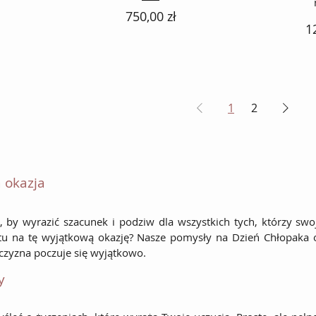
Cena
750,00 zł
C
1
1
2
 okazja
, by wyrazić szacunek i podziw dla wszystkich tych, którzy s
ntu na tę wyjątkową okazję? Nasze pomysły na Dzień Chłopaka 
żczyzna poczuje się wyjątkowo.
y