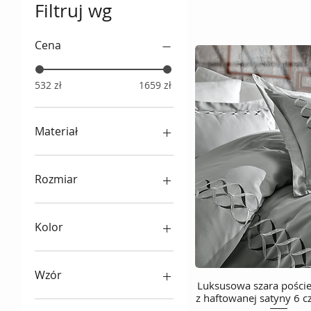
Filtruj wg
Cena
532 zł
1659 zł
Materiał
Satyna
żakard
Rozmiar
Pościel bawełniana
haftowana
Ekskluzywna pościel
160x220 cm
Pościel z bawełny
Kolor
egipskiej
Ekskluzywna pościel
200x200 cm
Biały
Ekskluzywna pościel
Wzór
Luksusowa szara pości
Podgląd
200x220 cm
z haftowanej satyny 6 c
w ornamenty