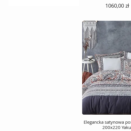
w paski
Cena
1060,00 zł
w kratkę
Elegancka satynowa po
Podgląd
200x220 Yaku