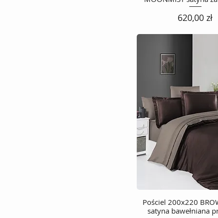
Cena
620,00 zł
Pościel 200x220 BR
Podgląd
satyna bawełniana 