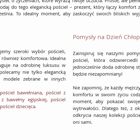
leć o życzeniach, które wyrażą Twoje uczucia. Proste, ale pełne
daj do tego elegancką pościel – prezent, który łączy komfort z
eśnia. To idealny moment, aby zaskoczyć swoich bliskich w
Pomysły na Dzień Chło
jemy szeroki wybór pościeli,
Zainspiruj się naszymi pomy
le również komfortowa. Idealna
pościel, która odzwiercie
ługuje na odrobinę luksusu w
jednocześnie doda odrobinę sty
olecamy nie tylko elegancką
będzie niezapomniany!
ż modele zebrane w innych
Nie zapomnij, że każdy mężczy
pościel bawełniana
,
pościel z
komfortu w swoim życiu codz
 z bawełny egipskiej
,
pościel
moment, aby pokazać swoje 
pościel dziecięca.
wytrwałości. Dlatego też, z o
odkrycia naszej kolekcji pości
oni sami.