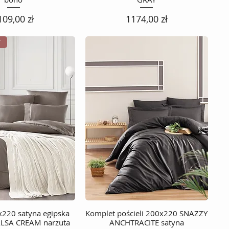
ena
Cena
109,00 zł
1174,00 zł
T
x220 satyna egipska
Podgląd
Komplet pościeli 200x220 SNAZZY
Podgląd
LSA CREAM narzuta
ANCHTRACITE satyna