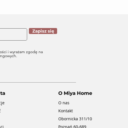
Zapisz się
ości i wyrażam zgodę na
tingowych.
ta
O Miya Home
cje
O nas
ć
Kontakt
Obornicka 311/10
ci
Poznań 60-689