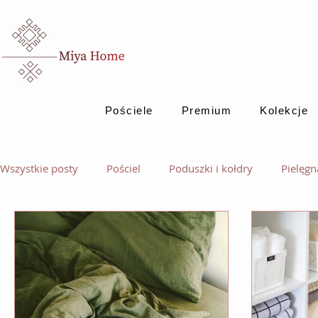
Pościele
Premium
Kolekcje
Wszystkie posty
Pościel
Poduszki i kołdry
Pielęgn
Inspiracje
Inspiracje dla domu
Prezenty
Aro