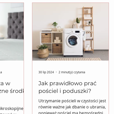
ia
30 lip 2024
2 minut(y) czytania
za w
Jak prawidłowo prać
zne środki
pościel i poduszki?
Utrzymanie pościeli w czystości jest
równie ważne jak dbanie o ubrania,
mikroskopijne
ponieważ pościel ma bezpośredni