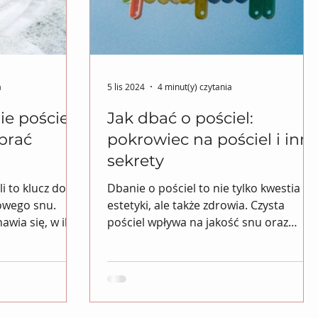
a
5 lis 2024
4 minut(y) czytania
e pościeli:
Jak dbać o pościel:
prać
pokrowiec na pościel i inn
sekrety
i to klucz do
Dbanie o pościel to nie tylko kwestia
owego snu.
estetyki, ale także zdrowia. Czysta
awia się, w ilu
pościel wpływa na jakość snu oraz
.
ogólne samopoczucie. W tym...