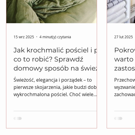
15 wrz 2025
4 minut(y) czytania
27 lut 2025
Jak krochmalić pościel i po
Pokrow
co to robić? Sprawdź
warto
domowy sposób na świeżą
zastos
i elegancką pościel
Świeżość, elegancja i porządek – to
Przechow
pierwsze skojarzenia, jakie budzi dobrze
wyzwanie
wykrochmalona pościel. Choć wiele
zachować
osób kojarzy ten zabieg z...
kurzem i 