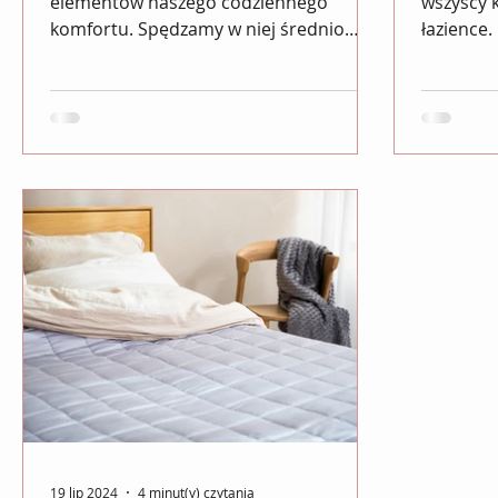
elementów naszego codziennego
wszyscy 
komfortu. Spędzamy w niej średnio
łazience
jedną trzecią swojego życia,...
tracić sw
19 lip 2024
4 minut(y) czytania