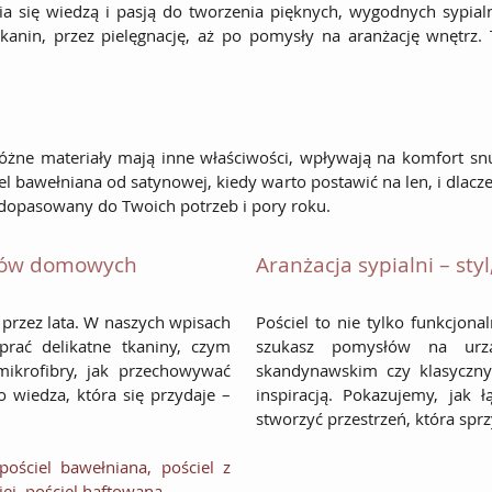
ia się wiedzą i pasją do tworzenia pięknych, wygodnych sypialn
kanin, przez pielęgnację, aż po pomysły na aranżację wnętrz. 
różne materiały mają inne właściwości, wpływają na komfort snu
l bawełniana od satynowej, kiedy warto postawić na len, i dlacz
opasowany do Twoich potrzeb i pory roku.
yliów domowych
Aranżacja sypialni – styl
przez lata. W naszych wpisach
Pościel to nie tylko funkcjonal
prać delikatne tkaniny, czym
szukasz pomysłów na urzą
mikrofibry, jak przechowywać
skandynawskim czy klasyczny
o wiedza, która się przydaje –
inspiracją. Pokazujemy, jak ł
stworzyć przestrzeń, która sprz
pościel bawełniana
,
pościel z
iej
,
pościel haftowana.