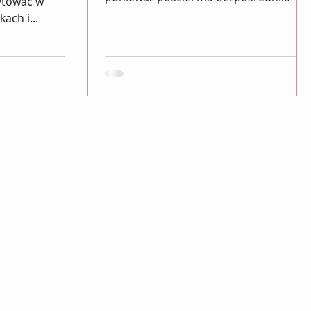
ytować w
kontakt z naszym ciałem każdej...
kach i
lnie