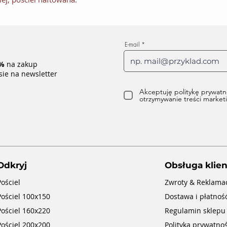
E-mail
%
na zakup
sie na newsletter
Akceptuję politykę prywatn
otrzymywanie treści marke
Odkryj
Obsługa klien
Pościel
Zwroty & Reklama
Pościel 100x150
Dostawa i płatnoś
Pościel 160x220
Regulamin sklepu
Pościel 200x200
Polityka prywatnoś