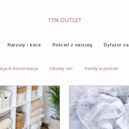
15% OUTLET
Narzuty i koce
Pościel z narzutą
Dyfuzor z
acja & Konserwacja
Zdrowy sen
Trendy w pościeli
materapia
Narzuty i koce