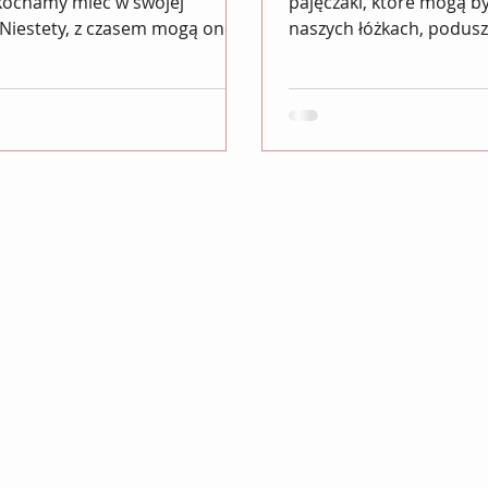
kochamy mieć w swojej
pajęczaki, które mogą b
. Niestety, z czasem mogą one
naszych łóżkach, podusz
oją miękkość, a winę...
materacach, niezauważa
oddziałując...