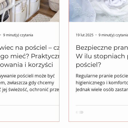
9 minut(y) czytania
19 lut 2025
9 minut(y) czytani
iec na pościel – czy
Bezpieczne prani
 go mieć? Praktyczne
W ilu stopniach 
owania i korzyści
pościel?
ywanie pościeli może być
Regularne pranie pościel
m, zwłaszcza gdy chcemy
higienicznego i komfort
 jej świeżość, ochronić przed
Jednak wiele osób zastan
wilgocią oraz uniknąć...
stopniach prać pościel,..