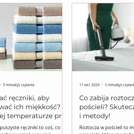
5 minut(y) czytania
11 wrz 2024
5 minut(y) czytan
ać ręczniki, aby
Co zabija roztoc
wać ich miękkość?
pościeli? Skutec
iej temperaturze prać
i metody!
ki?
 puszyste ręczniki to coś, co
Roztocza w pościeli to 