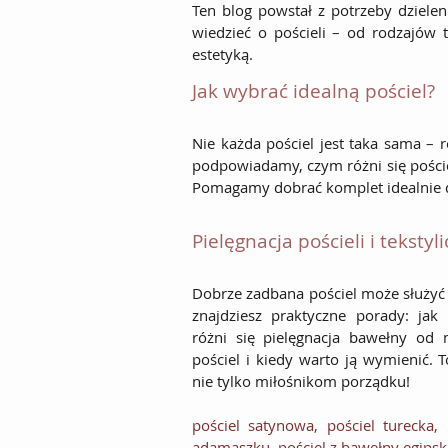
Ten blog powstał z potrzeby dzielen
wiedzieć o pościeli – od rodzajów t
estetyką.
Jak wybrać idealną pościel?
Nie każda pościel jest taka sama – 
podpowiadamy, czym różni się poście
Pomagamy dobrać komplet idealnie d
Pielęgnacja pościeli i tekst
Dobrze zadbana pościel może służyć 
znajdziesz praktyczne porady: jak 
różni się pielęgnacja bawełny od 
pościel i kiedy warto ją wymienić. T
nie tylko miłośnikom porządku!
pościel satynowa
,
pościel turecka
,
adamaszku
,
pościel z bawełny egipsk