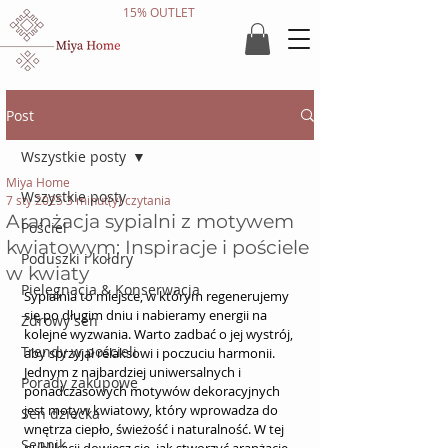
15% OUTLET
Post
Wszystkie posty
Miya Home
Wszystkie posty
7 sty 2025
3 minut(y) czytania
Aranżacja sypialni z motywem
Pościel
kwiatowym: Inspiracje i pościele
Poduszki i kołdry
w kwiaty
Pielęgnacja & Konserwacja
Sypialnia to miejsce, w którym regenerujemy 
się po długim dniu i nabieramy energii na 
Zdrowy sen
kolejne wyzwania. Warto zadbać o jej wystrój, 
Trendy w pościeli
aby sprzyjał relaksowi i poczuciu harmonii. 
Jednym z najbardziej uniwersalnych i 
Porady zakupowe
ponadczasowych motywów dekoracyjnych 
jest motyw kwiatowy, który wprowadza do 
Sen dziecka
wnętrza ciepło, świeżość i naturalność. W tej 
Sennik