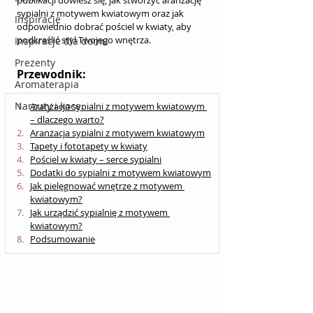
publikacji dowiesz się, jak stworzyć aranżację 
sypialni z motywem kwiatowym oraz jak 
Inspiracje
odpowiednio dobrać pościel w kwiaty, aby 
podkreślić styl Twojego wnętrza.
Inspiracje dla domu
Prezenty
Przewodnik:
Aromaterapia
Narzuty i koce
Aranżacja sypialni z motywem kwiatowym 
– dlaczego warto?
Aranżacja sypialni z motywem kwiatowym
Tapety i fototapety w kwiaty
Pościel w kwiaty – serce sypialni
Dodatki do sypialni z motywem kwiatowym
Jak pielęgnować wnętrze z motywem 
kwiatowym?
Jak urządzić sypialnię z motywem 
kwiatowym?
Podsumowanie