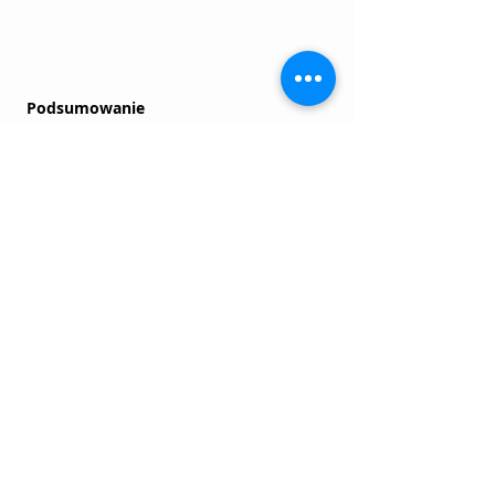
Podsumowanie
Aranżacja sypialni z motywem kwiatowym to 
doskonały sposób na wprowadzenie do 
wnętrza naturalności, ciepła i spokoju. 
Wybierając pościel w kwiaty, tapety oraz 
odpowiednie dodatki, możesz stworzyć 
przestrzeń, która będzie nie tylko 
funkcjonalna, ale również estetyczna i 
sprzyjająca relaksowi. Pamiętaj o zachowaniu 
spójnej kolorystyki i dbałości o detale, aby 
Twoja sypialnia stała się prawdziwą oazą 
spokoju.
modne wzory i kolory
Inspiracje