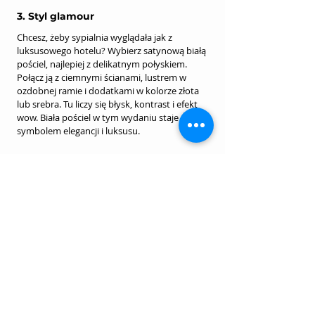
3. Styl glamour
Chcesz, żeby sypialnia wyglądała jak z 
luksusowego hotelu? Wybierz satynową białą 
pościel, najlepiej z delikatnym połyskiem. 
Połącz ją z ciemnymi ścianami, lustrem w 
ozdobnej ramie i dodatkami w kolorze złota 
lub srebra. Tu liczy się błysk, kontrast i efekt 
wow. Biała pościel w tym wydaniu staje się 
symbolem elegancji i luksusu.
4. Japandi – spokój i równowaga
To fuzja japońskiej harmonii i skandynawskiej 
funkcjonalności. Biała pościel w stylu japandi 
powinna być z naturalnych materiałów – 
najlepiej lniana lub z grubej bawełny. 
Zestawiona z drewnem, kamieniem, szarością 
i czernią tworzy wnętrze sprzyjające 
wyciszeniu. Tu wszystko ma swoje miejsce i 
sens – również pościel.