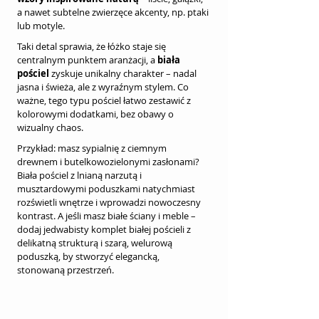
a nawet subtelne zwierzęce akcenty, np. ptaki 
lub motyle.
Taki detal sprawia, że łóżko staje się 
centralnym punktem aranżacji, a 
biała 
pościel
 zyskuje unikalny charakter – nadal 
jasna i świeża, ale z wyraźnym stylem. Co 
ważne, tego typu pościel łatwo zestawić z 
kolorowymi dodatkami, bez obawy o 
wizualny chaos.
Przykład: masz sypialnię z ciemnym 
drewnem i butelkowozielonymi zasłonami? 
Biała pościel z lnianą narzutą i 
musztardowymi poduszkami natychmiast 
rozświetli wnętrze i wprowadzi nowoczesny 
kontrast. A jeśli masz białe ściany i meble – 
dodaj jedwabisty komplet białej pościeli z 
delikatną strukturą i szarą, welurową 
poduszką, by stworzyć elegancką, 
stonowaną przestrzeń.