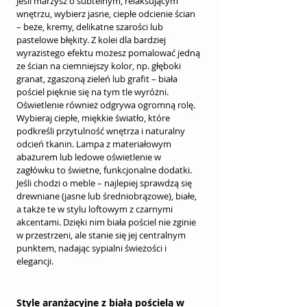
Jeśli marzysz o subtelnym, relaksującym 
wnętrzu, wybierz jasne, ciepłe odcienie ścian 
– beże, kremy, delikatne szarości lub 
pastelowe błękity. Z kolei dla bardziej 
wyrazistego efektu możesz pomalować jedną 
ze ścian na ciemniejszy kolor, np. głęboki 
granat, zgaszoną zieleń lub grafit – biała 
pościel pięknie się na tym tle wyróżni.
Oświetlenie również odgrywa ogromną rolę. 
Wybieraj ciepłe, miękkie światło, które 
podkreśli przytulność wnętrza i naturalny 
odcień tkanin. Lampa z materiałowym 
abażurem lub ledowe oświetlenie w 
zagłówku to świetne, funkcjonalne dodatki.
Jeśli chodzi o meble – najlepiej sprawdzą się 
drewniane (jasne lub średniobrązowe), białe, 
a także te w stylu loftowym z czarnymi 
akcentami. Dzięki nim biała pościel nie zginie 
w przestrzeni, ale stanie się jej centralnym 
punktem, nadając sypialni świeżości i 
elegancji.
Style aranżacyjne z białą pościelą w 