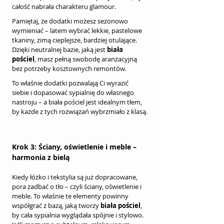
całość nabrała charakteru glamour.
Pamiętaj, że dodatki możesz sezonowo 
wymieniać – latem wybrać lekkie, pastelowe 
tkaniny, zimą cieplejsze, bardziej otulające. 
Dzięki neutralnej bazie, jaką jest 
biała 
pościel
, masz pełną swobodę aranżacyjną 
bez potrzeby kosztownych remontów.
To właśnie dodatki pozwalają Ci wyrazić 
siebie i dopasować sypialnię do własnego 
nastroju – a biała pościel jest idealnym tłem, 
by każde z tych rozwiązań wybrzmiało z klasą.
Krok 3: Ściany, oświetlenie i meble – 
harmonia z bielą
Kiedy łóżko i tekstylia są już dopracowane, 
pora zadbać o tło – czyli ściany, oświetlenie i 
meble. To właśnie te elementy powinny 
współgrać z bazą, jaką tworzy 
biała pościel
, 
by cała sypialnia wyglądała spójnie i stylowo.