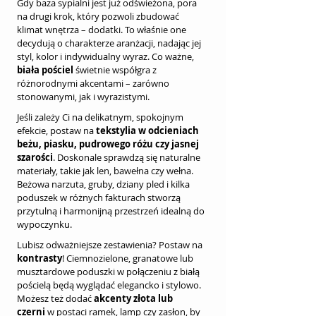
Gdy baza sypialni jest już odświeżona, pora 
na drugi krok, który pozwoli zbudować 
klimat wnętrza – dodatki. To właśnie one 
decydują o charakterze aranżacji, nadając jej 
styl, kolor i indywidualny wyraz. Co ważne, 
biała pościel
 świetnie współgra z 
różnorodnymi akcentami – zarówno 
stonowanymi, jak i wyrazistymi.
Jeśli zależy Ci na delikatnym, spokojnym 
efekcie, postaw na 
tekstylia w odcieniach 
beżu, piasku, pudrowego różu czy jasnej 
szarości
. Doskonale sprawdzą się naturalne 
materiały, takie jak len, bawełna czy wełna. 
Beżowa narzuta, gruby, dziany pled i kilka 
poduszek w różnych fakturach stworzą 
przytulną i harmonijną przestrzeń idealną do 
wypoczynku.
Lubisz odważniejsze zestawienia? Postaw na 
kontrasty
! Ciemnozielone, granatowe lub 
musztardowe poduszki w połączeniu z białą 
pościelą będą wyglądać elegancko i stylowo. 
Możesz też dodać 
akcenty złota lub 
czerni
 w postaci ramek, lamp czy zasłon, by 