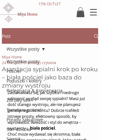
15% OUTLET
Post
Wszystkie posty
Miya Home
Wszystkie posty
24 kwi 2025
6 minut(y) czytania
Aranżacja sypialni krok po kroku
Pościel
– biała pościel jako baza do
Poduszki i kołdry
zmiany wystroju
Pielęgnacja & Konserwacja
Zastanawiasz się, jak szybko i niedrogo 
odmienić wygląd swojej sypialni? Masz już 
Zdrowy sen
dość starego wystroju, ale nie planujesz 
Trendy w pościeli
generalnego remontu? Dobrze trafiłeś! 
Istnieje prosty, efektowny sposób, by 
Porady zakupowe
wprowadzić świeżość i styl do wnętrza – 
wystarczy… 
biała pościel
.
Sen dziecka
Choć może wydawać się skromna, biała 
Sennik