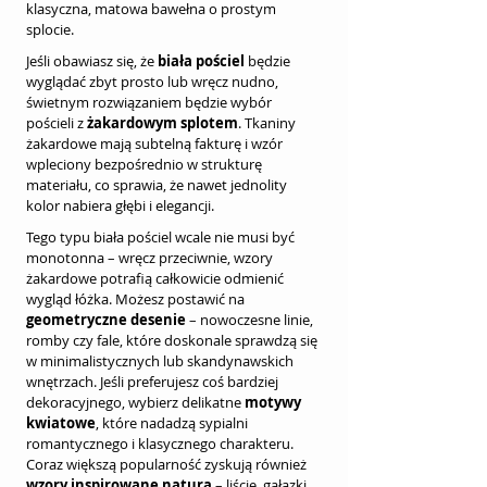
klasyczna, matowa bawełna o prostym 
splocie.
Jeśli obawiasz się, że 
biała pościel
 będzie 
wyglądać zbyt prosto lub wręcz nudno, 
świetnym rozwiązaniem będzie wybór 
pościeli z 
żakardowym splotem
. Tkaniny 
żakardowe mają subtelną fakturę i wzór 
wpleciony bezpośrednio w strukturę 
materiału, co sprawia, że nawet jednolity 
kolor nabiera głębi i elegancji.
Tego typu biała pościel wcale nie musi być 
monotonna – wręcz przeciwnie, wzory 
żakardowe potrafią całkowicie odmienić 
wygląd łóżka. Możesz postawić na 
geometryczne desenie
 – nowoczesne linie, 
romby czy fale, które doskonale sprawdzą się 
w minimalistycznych lub skandynawskich 
wnętrzach. Jeśli preferujesz coś bardziej 
dekoracyjnego, wybierz delikatne 
motywy 
kwiatowe
, które nadadzą sypialni 
romantycznego i klasycznego charakteru. 
Coraz większą popularność zyskują również 
wzory inspirowane naturą
 – liście, gałązki, 