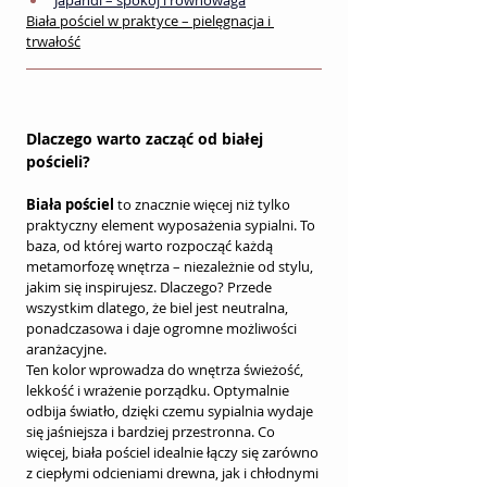
Japandi – spokój i równowaga
Biała pościel w praktyce – pielęgnacja i 
trwałość
Dlaczego warto zacząć od białej 
pościeli?
Biała pościel
 to znacznie więcej niż tylko 
praktyczny element wyposażenia sypialni. To 
baza, od której warto rozpocząć każdą 
metamorfozę wnętrza – niezależnie od stylu, 
jakim się inspirujesz. Dlaczego? Przede 
wszystkim dlatego, że biel jest neutralna, 
ponadczasowa i daje ogromne możliwości 
aranżacyjne.
Ten kolor wprowadza do wnętrza świeżość, 
lekkość i wrażenie porządku. Optymalnie 
odbija światło, dzięki czemu sypialnia wydaje 
się jaśniejsza i bardziej przestronna. Co 
więcej, biała pościel idealnie łączy się zarówno 
z ciepłymi odcieniami drewna, jak i chłodnymi 