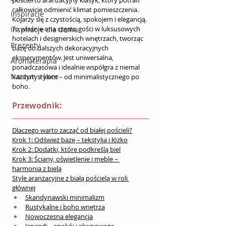
pościel to aranżacyjny klasyk, który potrafi 
całkowicie odmienić klimat pomieszczenia. 
Inspiracje
Kojarzy się z czystością, spokojem i elegancją. 
To właśnie ona często gości w luksusowych 
Inspiracje dla domu
hotelach i designerskich wnętrzach, tworząc 
Prezenty
bazę do dalszych dekoracyjnych 
eksperymentów. Jest uniwersalna, 
Aromaterapia
ponadczasowa i idealnie współgra z niemal 
Narzuty i koce
każdym stylem – od minimalistycznego po 
boho.
Przewodnik:
Dlaczego warto zacząć od białej pościeli?
Krok 1: Odśwież bazę – tekstylia i łóżko
Krok 2: Dodatki, które podkreślą biel
Krok 3: Ściany, oświetlenie i meble – 
harmonia z bielą
Style aranżacyjne z białą pościelą w roli 
głównej
Skandynawski minimalizm
Rustykalne i boho wnętrza
Nowoczesna elegancja