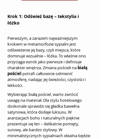
Krok 1: Odśwież bazę – tekstylia i 
łóżko
Pierwszym, a zarazem najważniejszym 
krokiem w metamorfozie sypialni jest 
odświeżenie jej bazy, czyli miejsca, które 
dominuje wizualnie – łóżka. To właśnie ono 
przyciąga wzrok jako pierwsze i definiuje 
charakter wnętrza. Zmiana pościeli na 
białą 
pościel
 potrafi całkowicie odmienić 
atmosferę, nadając jej świeżości, czystości i 
lekkości.
Wybierając białą pościel, warto zwrócić 
uwagę na materiał. Dla stylu hotelowego 
doskonale sprawdzi się gładka bawełna 
satynowa, która dodaje luksusu. W 
aranżacjach boho i naturalnych pięknie 
prezentuje się len – delikatnie pomięty, 
surowy, ale bardzo stylowy. W 
minimalistycznych sypialniach idealna będzie 