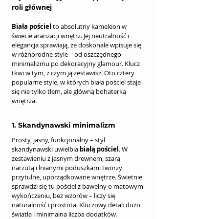
roli głównej
Biała pościel
 to absolutny kameleon w 
świecie aranżacji wnętrz. Jej neutralność i 
elegancja sprawiają, że doskonale wpisuje się 
w różnorodne style – od oszczędnego 
minimalizmu po dekoracyjny glamour. Klucz 
tkwi w tym, z czym ją zestawisz. Oto cztery 
popularne style, w których biała pościel staje 
się nie tylko tłem, ale główną bohaterką 
wnętrza.
1. Skandynawski minimalizm
Prosty, jasny, funkcjonalny – styl 
skandynawski uwielbia 
białą pościel
. W 
zestawieniu z jasnym drewnem, szarą 
narzutą i lnianymi poduszkami tworzy 
przytulne, uporządkowane wnętrze. Świetnie 
sprawdzi się tu pościel z bawełny o matowym 
wykończeniu, bez wzorów – liczy się 
naturalność i prostota. Kluczowy detal: dużo 
światła i minimalna liczba dodatków.