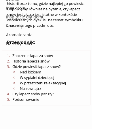
historii oraz temu, gdzie najlepiej go powiesić. 
Inspiracje
Odpowiemy również na pytanie, czy łapacz 
snów jest zły, co jest istotne w kontekście 
Inspiracje dla domu
współczesnych dyskusji na temat symboliki i 
znaczenia tego przedmiotu.
Prezenty
Aromaterapia
Przewodnik:
Narzuty i koce
Znaczenie łapacza snów
Historia łapacza snów
Gdzie powiesić łapacz snów?
Nad łóżkiem
W sypialni dziecięcej
W przestrzeni relaksacyjnej
Na zewnątrz
Czy łapacz snów jest zły?
Podsumowanie