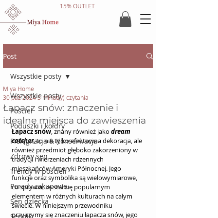
15% OUTLET
Post
Wszystkie posty
Miya Home
Wszystkie posty
30 paź 2024
3 minut(y) czytania
Łapacz snów: znaczenie i
Pościel
idealne miejsca do zawieszenia
Poduszki i kołdry
Łapacz snów
, znany również jako 
dream 
Pielęgnacja & Konserwacja
catcher
, to nie tylko efektowna dekoracja, ale 
również przedmiot głęboko zakorzeniony w 
Zdrowy sen
tradycji i wierzeniach rdzennych 
mieszkańców Ameryki Północnej. Jego 
Trendy w pościeli
funkcje oraz symbolika są wielowymiarowe, 
Porady zakupowe
co sprawia, że stał się popularnym 
elementem w różnych kulturach na całym 
Sen dziecka
świecie. W niniejszym przewodniku 
przyjrzymy się znaczeniu łapacza snów, jego 
Sennik