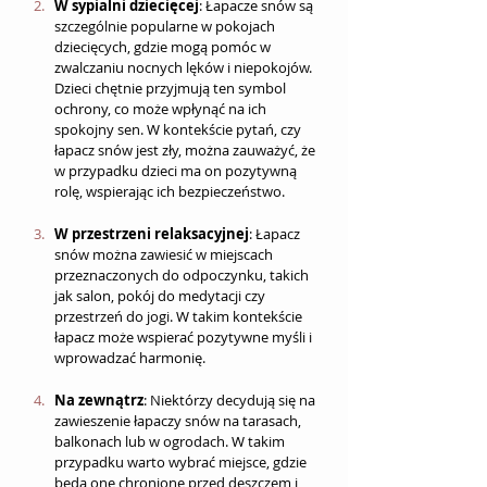
W sypialni dziecięcej
: Łapacze snów są 
szczególnie popularne w pokojach 
dziecięcych, gdzie mogą pomóc w 
zwalczaniu nocnych lęków i niepokojów. 
Dzieci chętnie przyjmują ten symbol 
ochrony, co może wpłynąć na ich 
spokojny sen. W kontekście pytań, czy 
łapacz snów jest zły, można zauważyć, że 
w przypadku dzieci ma on pozytywną 
rolę, wspierając ich bezpieczeństwo.
W przestrzeni relaksacyjnej
: Łapacz 
snów można zawiesić w miejscach 
przeznaczonych do odpoczynku, takich 
jak salon, pokój do medytacji czy 
przestrzeń do jogi. W takim kontekście 
łapacz może wspierać pozytywne myśli i 
wprowadzać harmonię.
Na zewnątrz
: Niektórzy decydują się na 
zawieszenie łapaczy snów na tarasach, 
balkonach lub w ogrodach. W takim 
przypadku warto wybrać miejsce, gdzie 
będą one chronione przed deszczem i 