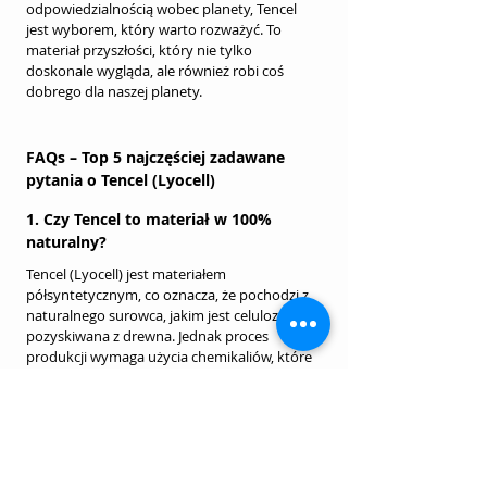
odpowiedzialnością wobec planety, Tencel 
jest wyborem, który warto rozważyć. To 
materiał przyszłości, który nie tylko 
doskonale wygląda, ale również robi coś 
dobrego dla naszej planety.
FAQs – Top 5 najczęściej zadawane 
pytania o Tencel (Lyocell)
1. Czy Tencel to materiał w 100% 
naturalny?
Tencel (Lyocell) jest materiałem 
półsyntetycznym, co oznacza, że pochodzi z 
naturalnego surowca, jakim jest celuloza, 
pozyskiwana z drewna. Jednak proces 
produkcji wymaga użycia chemikaliów, które 
przekształcają celulozę w gotowe włókno. 
Choć Tencel nie jest w pełni naturalny, jego 
proces produkcji jest znacznie bardziej 
ekologiczny niż wiele innych materiałów 
syntetycznych.