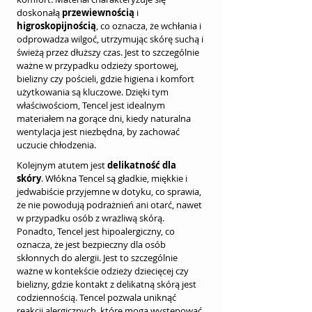
doskonałą 
przewiewnością
 i 
higroskopijnością
, co oznacza, że wchłania i 
odprowadza wilgoć, utrzymując skórę suchą i 
świeżą przez dłuższy czas. Jest to szczególnie 
ważne w przypadku odzieży sportowej, 
bielizny czy pościeli, gdzie higiena i komfort 
użytkowania są kluczowe. Dzięki tym 
właściwościom, Tencel jest idealnym 
materiałem na gorące dni, kiedy naturalna 
wentylacja jest niezbędna, by zachować 
uczucie chłodzenia.
Kolejnym atutem jest 
delikatność dla 
skóry
. Włókna Tencel są gładkie, miękkie i 
jedwabiście przyjemne w dotyku, co sprawia, 
że nie powodują podrażnień ani otarć, nawet 
w przypadku osób z wrażliwą skórą. 
Ponadto, Tencel jest hipoalergiczny, co 
oznacza, że jest bezpieczny dla osób 
skłonnych do alergii. Jest to szczególnie 
ważne w kontekście odzieży dziecięcej czy 
bielizny, gdzie kontakt z delikatną skórą jest 
codziennością. Tencel pozwala uniknąć 
reakcji alergicznych, które mogą występować 