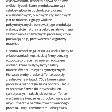
właściwościom. Tencel to nazwa handlowa 
włókien lyocell, które produkowane są z 
celulozy, głównie pochodzącej z drzew 
eukaliptusowych, bukowych czy sosnowych. 
Jest to materiał z grupy włókien 
półsyntetycznych, ponieważ jego produkcja 
wykorzystuje naturalną celulozę, ale wymaga 
zastosowania chemicznych procesów, które 
pozwalają na jej przetworzenie w gotowy 
materiał.
Historia Tencel sięga lat 60. XX wieku, kiedy to 
w laboratoriach Austriackiej firmy Lenzing 
rozpoczęto prace nad nowym rodzajem 
włókien, które miałyby łączyć zalety 
materiałów naturalnych i syntetycznych. 
Pierwsze próby produkcji Tencel zostały 
zrealizowane w latach 70., a komercyjna 
produkcja rozpoczęła się na początku lat 90. 
W przeciwieństwie do innych włókien 
syntetycznych, takich jak poliester, Tencel 
wyróżnia się tym, że jest produkowany przy 
użyciu znacznie bardziej zrównoważonego 
procesu. Dzięki zamkniętemu obiegowi w 