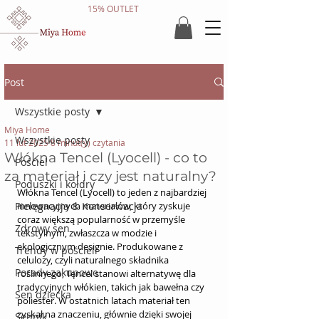
15% OUTLET
Post
Wszystkie posty
Miya Home
Wszystkie posty
11 lut 2025
8 minut(y) czytania
Włókna Tencel (Lyocell) - co to
Pościel
za materiał i czy jest naturalny?
Poduszki i kołdry
Włókna Tencel (Lyocell) to jeden z najbardziej 
Pielęgnacja & Konserwacja
innowacyjnych materiałów, który zyskuje 
coraz większą popularność w przemyśle 
Zdrowy sen
tekstylnym, zwłaszcza w modzie i 
ekologicznym designie. Produkowane z 
Trendy w pościeli
celulozy, czyli naturalnego składnika 
Porady zakupowe
roślinnego, Tencel stanowi alternatywę dla 
tradycyjnych włókien, takich jak bawełna czy 
Sen dziecka
poliester. W ostatnich latach materiał ten 
zyskał na znaczeniu, głównie dzięki swojej 
Sennik