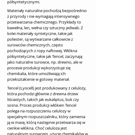
półsyntetycznymi.
Materiały naturalne pochodzą bezpośrednio 
z przyrody i nie wymagają intensywnego 
przetwarzania chemicznego. Przykłady to 
bawełna, len, wełna czy sztuczny jedwab. Z 
kolei materiały syntetyczne, takie jak 
poliester, są wytwarzane całkowicie z 
surowców chemicznych, często 
pochodzących z ropy naftowej. Włókna 
półsyntetyczne, takie jak Tencel, zaczynają 
jako naturalne surowce, np. drewno, ale w 
procesie produkcji wykorzystuje się 
chemikalia, które umożliwiają ich 
przekształcenie w gotowy materiał.
Tencel (Lyocell) jest produkowany z celulozy, 
która pochodzi głównie z drewna drzew 
liściastych, takich jak eukaliptus, buk czy 
sosna. Proces produkcji włókien Tencel 
polega na rozpuszczeniu celulozy w 
specjalnym rozpuszczalniku, który zamienia 
ją w masę, którą następnie przetwarza się w 
cienkie włókna. Choć celuloza jest 
naturalnym surowcem, użycie chemikaliów w 