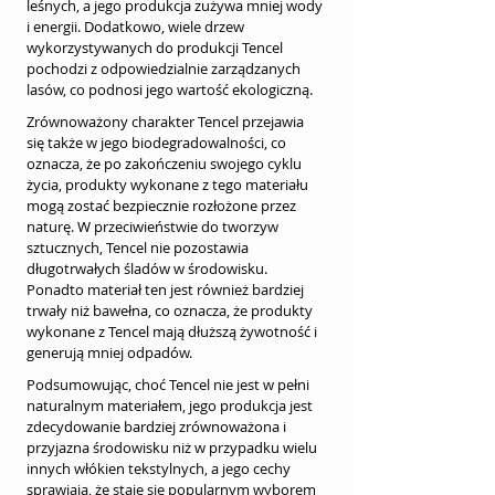
leśnych, a jego produkcja zużywa mniej wody 
i energii. Dodatkowo, wiele drzew 
wykorzystywanych do produkcji Tencel 
pochodzi z odpowiedzialnie zarządzanych 
lasów, co podnosi jego wartość ekologiczną.
Zrównoważony charakter Tencel przejawia 
się także w jego biodegradowalności, co 
oznacza, że po zakończeniu swojego cyklu 
życia, produkty wykonane z tego materiału 
mogą zostać bezpiecznie rozłożone przez 
naturę. W przeciwieństwie do tworzyw 
sztucznych, Tencel nie pozostawia 
długotrwałych śladów w środowisku. 
Ponadto materiał ten jest również bardziej 
trwały niż bawełna, co oznacza, że produkty 
wykonane z Tencel mają dłuższą żywotność i 
generują mniej odpadów.
Podsumowując, choć Tencel nie jest w pełni 
naturalnym materiałem, jego produkcja jest 
zdecydowanie bardziej zrównoważona i 
przyjazna środowisku niż w przypadku wielu 
innych włókien tekstylnych, a jego cechy 
sprawiają, że staje się popularnym wyborem 