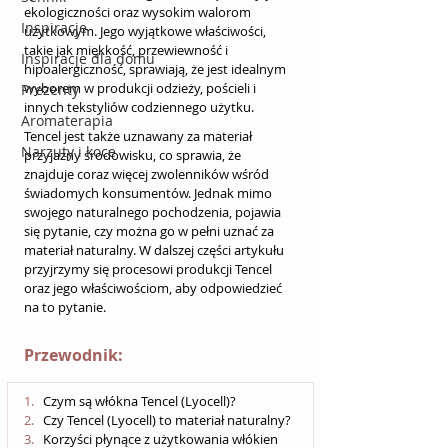
ekologiczności oraz wysokim walorom 
Inspiracje
użytkowym. Jego wyjątkowe właściwości, 
takie jak miękkość, przewiewność i 
Inspiracje dla domu
hipoalergiczność, sprawiają, że jest idealnym 
wyborem w produkcji odzieży, pościeli i 
Prezenty
innych tekstyliów codziennego użytku.
Aromaterapia
Tencel jest także uznawany za materiał 
Narzuty i koce
przyjazny środowisku, co sprawia, że 
znajduje coraz więcej zwolenników wśród 
świadomych konsumentów. Jednak mimo 
swojego naturalnego pochodzenia, pojawia 
się pytanie, czy można go w pełni uznać za 
materiał naturalny. W dalszej części artykułu 
przyjrzymy się procesowi produkcji Tencel 
oraz jego właściwościom, aby odpowiedzieć 
na to pytanie.
Przewodnik:
Czym są włókna Tencel (Lyocell)?
Czy Tencel (Lyocell) to materiał naturalny?
Korzyści płynące z użytkowania włókien 