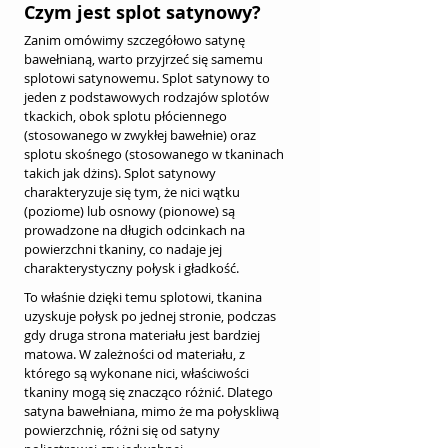
Czym jest splot satynowy?
Zanim omówimy szczegółowo satynę 
bawełnianą, warto przyjrzeć się samemu 
splotowi satynowemu. Splot satynowy to 
jeden z podstawowych rodzajów splotów 
tkackich, obok splotu płóciennego 
(stosowanego w zwykłej bawełnie) oraz 
splotu skośnego (stosowanego w tkaninach 
takich jak dżins). Splot satynowy 
charakteryzuje się tym, że nici wątku 
(poziome) lub osnowy (pionowe) są 
prowadzone na długich odcinkach na 
powierzchni tkaniny, co nadaje jej 
charakterystyczny połysk i gładkość.
To właśnie dzięki temu splotowi, tkanina 
uzyskuje połysk po jednej stronie, podczas 
gdy druga strona materiału jest bardziej 
matowa. W zależności od materiału, z 
którego są wykonane nici, właściwości 
tkaniny mogą się znacząco różnić. Dlatego 
satyna bawełniana, mimo że ma połyskliwą 
powierzchnię, różni się od satyny 