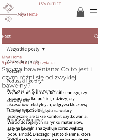
15% OUTLET
Post
Wszystkie posty
Miya Home
Wszystkie posty
9 paź 2024
5 minut(y) czytania
Satyna bawełniana: Co to jest i
Pościel
czym różni się od zwykłej
Poduszki i kołdry
bawełny?
Pielęgnacja & Konserwacja
Wybór tkaniny do użytku codziennego, czy 
to w przypadku pościeli, odzieży, czy 
Zdrowy sen
akcesoriów tekstylnych, odgrywa kluczową 
Trendy w pościeli
rolę nie tylko ze względu na walory 
estetyczne, ale także komfort użytkowania. 
Porady zakupowe
Wśród dostępnych na rynku materiałów, 
satyna bawełniana zyskuje coraz większą 
Sen dziecka
popularność. Dlaczego? Jest to tkanina, która 
Sennik