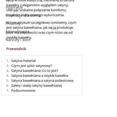
łączy w sobie klasyczną, naturalną strukturę 
bawełny z eleganckim wyglądem satyny, 
Inspiracje
oferując unikalne połączenie komfortu, 
trwałości i luksusowego wykończenia. 
Inspiracje dla domu
W tym artykule szczegółowo omówimy, czym 
Prezenty
jest satyna bawełniana, jak się ją produkuje, 
Aromaterapia
jakie ma właściwości oraz czym różni się od 
zwykłej bawełny.
Narzuty i koce
Przewodnik
Satyna materiał
Czym jest splot satynowy?
Satyna bawełniana: Co to jest?
Satyna bawełniana a zwykła bawełna
Satyna bawełniana a satyna poliestrowa
Zalety i wady satyny bawełnianej
Podsumowanie