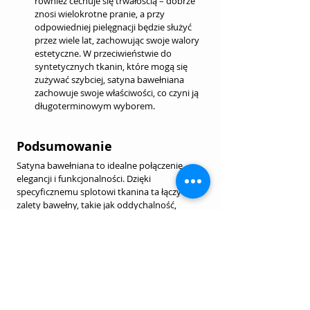
również cechuje się trwałością – dobrze 
znosi wielokrotne pranie, a przy 
odpowiedniej pielęgnacji będzie służyć 
przez wiele lat, zachowując swoje walory 
estetyczne. W przeciwieństwie do 
syntetycznych tkanin, które mogą się 
zużywać szybciej, satyna bawełniana 
zachowuje swoje właściwości, co czyni ją 
długoterminowym wyborem.
Podsumowanie
Satyna bawełniana to idealne połączenie 
elegancji i funkcjonalności. Dzięki 
specyficznemu splotowi tkanina ta łączy 
zalety bawełny, takie jak oddychalność, 
miękkość i hipoalergiczność, z luksusowym 
połyskiem satyny. W porównaniu do satyny 
poliestrowej, satyna bawełniana oferuje 
większy komfort, choć może być mniej trwała 
i droższa. Wybór pomiędzy tymi tkaninami 
zależy od indywidualnych potrzeb – jeśli 
priorytetem jest naturalność i komfort, 