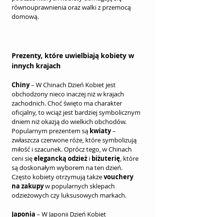
równouprawnienia oraz walki z przemocą 
domową.
Prezenty, które uwielbiają kobiety w 
innych krajach
Chiny
 – W Chinach Dzień Kobiet jest 
obchodzony nieco inaczej niż w krajach 
zachodnich. Choć święto ma charakter 
oficjalny, to wciąż jest bardziej symbolicznym 
dniem niż okazją do wielkich obchodów. 
Popularnym prezentem są 
kwiaty
 – 
zwłaszcza czerwone róże, które symbolizują 
miłość i szacunek. Oprócz tego, w Chinach 
ceni się 
elegancką odzież
 i 
biżuterię
, które 
są doskonałym wyborem na ten dzień. 
Często kobiety otrzymują także 
vouchery 
na zakupy
 w popularnych sklepach 
odzieżowych czy luksusowych markach.
Japonia
 – W Japonii Dzień Kobiet 