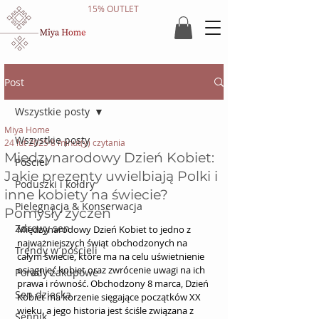
15% OUTLET
Post
Wszystkie posty
Miya Home
Wszystkie posty
24 lut 2025
8 minut(y) czytania
Międzynarodowy Dzień Kobiet:
Pościel
Jakie prezenty uwielbiają Polki i
Poduszki i kołdry
inne kobiety na świecie?
Pielęgnacja & Konserwacja
Pomysły życzeń
Zdrowy sen
Międzynarodowy Dzień Kobiet to jedno z 
najważniejszych świąt obchodzonych na 
Trendy w pościeli
całym świecie, które ma na celu uświetnienie 
osiągnięć kobiet oraz zwrócenie uwagi na ich 
Porady zakupowe
prawa i równość. Obchodzony 8 marca, Dzień 
Sen dziecka
Kobiet ma korzenie sięgające początków XX 
wieku, a jego historia jest ściśle związana z 
Sennik