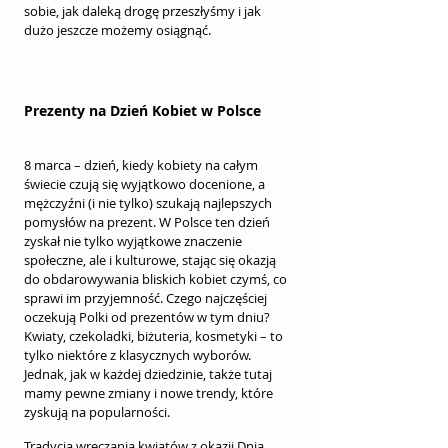
sobie, jak daleką drogę przeszłyśmy i jak 
dużo jeszcze możemy osiągnąć.
Prezenty na Dzień Kobiet w Polsce
8 marca – dzień, kiedy kobiety na całym 
świecie czują się wyjątkowo docenione, a 
mężczyźni (i nie tylko) szukają najlepszych 
pomysłów na prezent. W Polsce ten dzień 
zyskał nie tylko wyjątkowe znaczenie 
społeczne, ale i kulturowe, stając się okazją 
do obdarowywania bliskich kobiet czymś, co 
sprawi im przyjemność. Czego najczęściej 
oczekują Polki od prezentów w tym dniu? 
Kwiaty, czekoladki, biżuteria, kosmetyki – to 
tylko niektóre z klasycznych wyborów. 
Jednak, jak w każdej dziedzinie, także tutaj 
mamy pewne zmiany i nowe trendy, które 
zyskują na popularności.
Tradycja wręczania kwiatów z okazji Dnia 