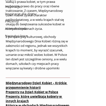
walką o prawa kobiet, w tym prawa 
wyborcze, prawo do pracy oraz równe 
Inspiracje
traktowanie. Z czasem, Międzynarodowy 
Inspiracje dla domu
Dzień Kobiet zyskał charakter 
ogólnoświatowy, a w wielu krajach stał się 
Prezenty
okazją do świętowania sukcesów kobiet w 
Aromaterapia
różnych dziedzinach życia.
Narzuty i koce
Z perspektywy kulturowej, obchody 
Międzynarodowego Dnia Kobiet różnią się w 
zależności od regionu, jednak we wszystkich 
krajach to moment, by wyrazić szacunek, 
uznanie oraz miłość wobec kobiet. W Polsce 
ten dzień jest szczególnie ceniony, a w wielu 
domach, szkołach czy miejscach pracy 
wręczane są kwiaty i drobne upominki
Międzynarodowy Dzień Kobiet – Krótkie 
przypomnienie historii
Prezenty na Dzień Kobiet w Polsce
Prezenty, które uwielbiają kobiety w 
innych krajach
Różnice w obchodach Międzynarodowego 