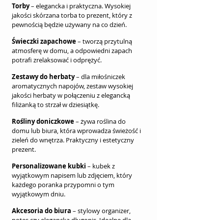
Torby
 – elegancka i praktyczna. Wysokiej 
jakości skórzana torba to prezent, który z 
pewnością będzie używany na co dzień.
Świeczki zapachowe
 – tworzą przytulną 
atmosferę w domu, a odpowiedni zapach 
potrafi zrelaksować i odprężyć.
Zestawy do herbaty
 – dla miłośniczek 
aromatycznych napojów, zestaw wysokiej 
jakości herbaty w połączeniu z elegancką 
filiżanką to strzał w dziesiątkę.
Rośliny doniczkowe
 – żywa roślina do 
domu lub biura, która wprowadza świeżość i 
zieleń do wnętrza. Praktyczny i estetyczny 
prezent.
Personalizowane kubki
 – kubek z 
wyjątkowym napisem lub zdjęciem, który 
każdego poranka przypomni o tym 
wyjątkowym dniu.
Akcesoria do biura
 – stylowy organizer, 
notes czy elegancka długopis. Idealne dla 