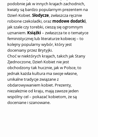
podobnie jak w innych krajach zachodnich, 
kwiaty są bardzo popularnym prezentem na 
Dzień Kobiet. 
Słodycze
, zwłaszcza ręcznie 
robione czekoladki, oraz 
modowe dodatki
, 
jak szale czy torebki, cieszą się ogromnym 
uznaniem. 
Książki
 – zwłaszcza te o tematyce 
feministycznej lub literaturze kobiecej – to 
kolejny popularny wybór, który jest 
doceniany przez Brytyjki.
Choć w niektórych krajach, takich jak Stany 
Zjednoczone, Dzień Kobiet nie jest 
obchodzony tak hucznie, jak w Polsce, to 
jednak każda kultura ma swoje własne, 
unikalne tradycje związane z 
obdarowywaniem kobiet. Prezenty, 
niezależnie od kraju, mają zawsze jeden 
wspólny cel – pokazać kobietom, że są 
doceniane i szanowane.