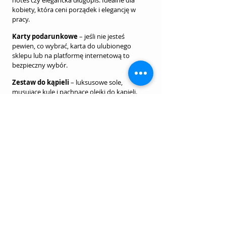
kobiety, która ceni porządek i elegancję w 
pracy.
Karty podarunkowe
 – jeśli nie jesteś 
pewien, co wybrać, karta do ulubionego 
sklepu lub na platformę internetową to 
bezpieczny wybór.
Zestaw do kąpieli
 – luksusowe sole, 
musujące kule i pachnące olejki do kąpieli. 
Dla tych, które uwielbiają dbać o siebie i 
relaksować się w domowym spa.
Pomysły życzeń na Dzień Kobiet
Dla mamy:
"Kochana mamo, dziękuję za Twoją 
miłość, cierpliwość i wsparcie. Jesteś 
najlepszą mamą na świecie. W Dzień 
Kobiet życzę Ci samych radosnych chwil i 
zdrowia!"