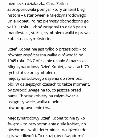
niemiecka działaczka Clara Zetkin 
zaproponowała pomysł, który zmienił bieg 
historii – ustanowienie Międzynarodowego 
Dnia Kobiet. Po raz pierwszy obchodzono go 
w 1911 roku, i choć wciąż był to dzień pełen 
manifestacji, stał się symbolem walki o prawa 
kobiet na całym świecie.
Dzień Kobiet nie jest tylko o przeszłości – to 
również współczesna walka o równość. W 
1945 roku ONZ oficjalnie uznało 8 marca za 
Międzynarodowy Dzień Kobiet, a w latach 70-
tych stał się on symbolem 
międzynarodowego dążenia do równości 
płci. W dzisiejszych czasach to także moment, 
by zwrócić uwagę na to, co jeszcze przed 
nami. Chociaż kobiety na całym świecie 
osiągnęły wiele, walka o pełne 
równouprawnienie trwa.
Międzynarodowy Dzień Kobiet to nie tylko 
święto – to przypomnienie o sile kobiet, ich 
niezłomnej woli i determinacji w dążeniu do 
sprawiedliwości. To okazja, by uświadomić 