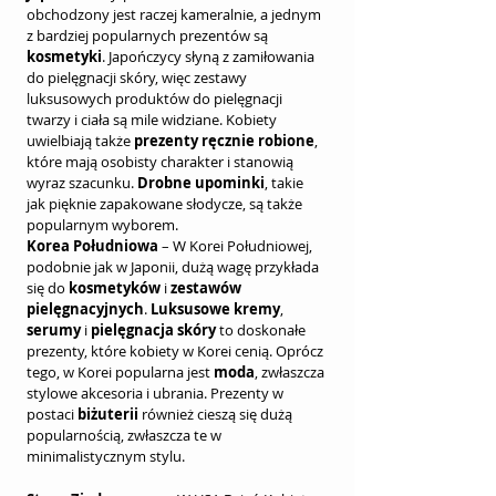
obchodzony jest raczej kameralnie, a jednym 
z bardziej popularnych prezentów są 
kosmetyki
. Japończycy słyną z zamiłowania 
do pielęgnacji skóry, więc zestawy 
luksusowych produktów do pielęgnacji 
twarzy i ciała są mile widziane. Kobiety 
uwielbiają także 
prezenty ręcznie robione
, 
które mają osobisty charakter i stanowią 
wyraz szacunku. 
Drobne upominki
, takie 
jak pięknie zapakowane słodycze, są także 
popularnym wyborem.
Korea Południowa
 – W Korei Południowej, 
podobnie jak w Japonii, dużą wagę przykłada 
się do 
kosmetyków
 i 
zestawów 
pielęgnacyjnych
. 
Luksusowe kremy
, 
serumy
 i 
pielęgnacja skóry
 to doskonałe 
prezenty, które kobiety w Korei cenią. Oprócz 
tego, w Korei popularna jest 
moda
, zwłaszcza 
stylowe akcesoria i ubrania. Prezenty w 
postaci 
biżuterii
 również cieszą się dużą 
popularnością, zwłaszcza te w 
minimalistycznym stylu.