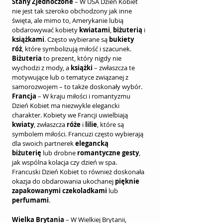
Stany Zjednoczone
 – W USA Dzień Kobiet 
nie jest tak szeroko obchodzony jak inne 
święta, ale mimo to, Amerykanie lubią 
obdarowywać kobiety 
kwiatami
, 
biżuterią
 i 
książkami
. Często wybierane są 
bukiety 
róż
, które symbolizują miłość i szacunek. 
Biżuteria
 to prezent, który nigdy nie 
wychodzi z mody, a 
książki
 – zwłaszcza te 
motywujące lub o tematyce związanej z 
samorozwojem – to także doskonały wybór.
Francja
 – W kraju miłości i romantyzmu 
Dzień Kobiet ma niezwykle elegancki 
charakter. Kobiety we Francji uwielbiają 
kwiaty
, zwłaszcza 
róże
 i 
lilie
, które są 
symbolem miłości. Francuzi często wybierają 
dla swoich partnerek 
elegancką 
biżuterię
 lub drobne 
romantyczne gesty
, 
jak wspólna kolacja czy dzień w spa. 
Francuski Dzień Kobiet to również doskonała 
okazja do obdarowania ukochanej 
pięknie 
zapakowanymi czekoladkami
 lub 
perfumami
.
Wielka Brytania
 – W Wielkiej Brytanii, 