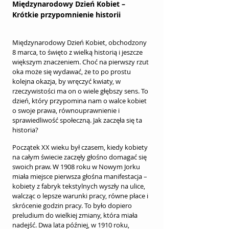
Międzynarodowy Dzień Kobiet – 
Krótkie przypomnienie historii
Międzynarodowy Dzień Kobiet, obchodzony 
8 marca, to święto z wielką historią i jeszcze 
większym znaczeniem. Choć na pierwszy rzut 
oka może się wydawać, że to po prostu 
kolejna okazja, by wręczyć kwiaty, w 
rzeczywistości ma on o wiele głębszy sens. To 
dzień, który przypomina nam o walce kobiet 
o swoje prawa, równouprawnienie i 
sprawiedliwość społeczną. Jak zaczęła się ta 
historia?
Początek XX wieku był czasem, kiedy kobiety 
na całym świecie zaczęły głośno domagać się 
swoich praw. W 1908 roku w Nowym Jorku 
miała miejsce pierwsza głośna manifestacja – 
kobiety z fabryk tekstylnych wyszły na ulice, 
walcząc o lepsze warunki pracy, równe płace i 
skrócenie godzin pracy. To było dopiero 
preludium do wielkiej zmiany, która miała 
nadejść. Dwa lata później, w 1910 roku, 