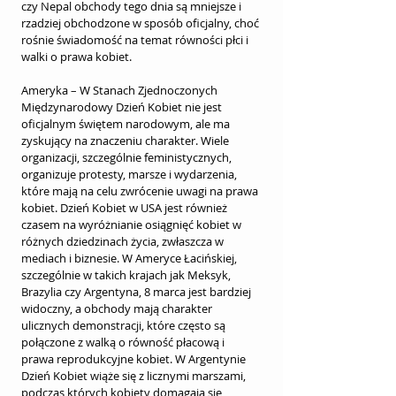
czy Nepal obchody tego dnia są mniejsze i 
rzadziej obchodzone w sposób oficjalny, choć 
rośnie świadomość na temat równości płci i 
walki o prawa kobiet.
Ameryka – W Stanach Zjednoczonych 
Międzynarodowy Dzień Kobiet nie jest 
oficjalnym świętem narodowym, ale ma 
zyskujący na znaczeniu charakter. Wiele 
organizacji, szczególnie feministycznych, 
organizuje protesty, marsze i wydarzenia, 
które mają na celu zwrócenie uwagi na prawa 
kobiet. Dzień Kobiet w USA jest również 
czasem na wyróżnianie osiągnięć kobiet w 
różnych dziedzinach życia, zwłaszcza w 
mediach i biznesie. W Ameryce Łacińskiej, 
szczególnie w takich krajach jak Meksyk, 
Brazylia czy Argentyna, 8 marca jest bardziej 
widoczny, a obchody mają charakter 
ulicznych demonstracji, które często są 
połączone z walką o równość płacową i 
prawa reprodukcyjne kobiet. W Argentynie 
Dzień Kobiet wiąże się z licznymi marszami, 
podczas których kobiety domagają się 