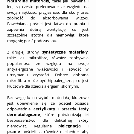
Naturalne materiały
, takie jak bawełna i 
len, są często preferowane ze względu na 
swoją miękkość, przyjazność dla skóry oraz 
zdolność do absorbowania wilgoci. 
Bawełniana pościel jest łatwa do prania i 
zapewnia dobrą wentylację, co jest 
szczególnie istotne dla niemowląt, które 
mogą się pocić podczas snu.
Z drugiej strony, 
syntetyczne materiały
, 
takie jak mikrofibra, również zdobywają 
popularność ze względu na swoje 
antyalergiczne właściwości i łatwość w 
utrzymaniu czystości. Dobrze dobrana 
mikrofibra może być hipoalergiczna, co jest 
kluczowe dla dzieci z alergiami skórnymi.
Bez względu na wybór materiału, kluczowe 
jest upewnienie się, że pościel posiada 
odpowiednie 
certyfikaty
 i przeszła 
testy 
dermatologiczne
, które potwierdzają jej 
bezpieczeństwo dla delikatnej skóry 
niemowląt. Regularna 
pielęgnacja
 i 
pranie
 pościeli są również niezbędne, aby 