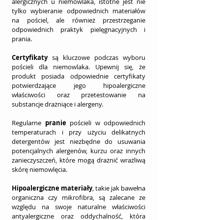
alergicznych u niemowlaka, istotne jest nie 
tylko wybieranie odpowiednich materiałów 
na pościel, ale również przestrzeganie 
odpowiednich praktyk pielęgnacyjnych i 
prania.
Certyfikaty
 są kluczowe podczas wyboru 
pościeli dla niemowlaka. Upewnij się, że 
produkt posiada odpowiednie certyfikaty 
potwierdzające jego hipoalergiczne 
właściwości oraz przetestowanie na 
substancje drażniące i alergeny.
Regularne 
pranie
 pościeli w odpowiednich 
temperaturach i przy użyciu delikatnych 
detergentów jest niezbędne do usuwania 
potencjalnych alergenów, kurzu oraz innych 
zanieczyszczeń, które mogą drażnić wrażliwą 
skórę niemowlęcia.
Hipoalergiczne materiały
, takie jak bawełna 
organiczna czy mikrofibra, są zalecane ze 
względu na swoje naturalne właściwości 
antyalergiczne oraz oddychalność, która 