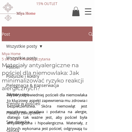
15% OUTLET
Post
Wszystkie posty
Miya Home
Wszystkie posty
5 sie 2024
5 minut(y) czytania
Materiały antyalergiczne na
Pościel
pościel dla niemowlaka: Jak
Poduszki i kołdry
minimalizować ryzyko reakcji
Pielęgnacja & Konserwacja
alergicznych?
Zdrowy sen
Wybór odpowiedniej pościeli dla niemowlaka 
to kluczowy aspekt zapewnienia mu zdrowia i 
Trendy w pościeli
bezpieczeństwa. Skóra niemowląt jest 
wyjątkowo wrażliwa i podatna na alergie, 
Porady zakupowe
dlatego tak ważne jest, aby pościel była 
Sen dziecka
antyalergiczna i hipoalergiczna. Materiały, z 
których wykonana jest pościel, odgrywają tu 
Sennik