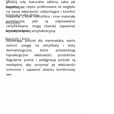
główną rolę. Naturalne włókna, takie jak 
bawełna, są często preferowane ze względu 
Inspiracje
na swoje właściwości oddychające i komfort 
Inspiracje dla domu
noszenia. Z kolei mikrofibra i inne materiały 
syntetyczne, jeśli są odpowiednio 
Prezenty
certyfikowane, mogą również zapewniać 
Aromaterapia
wysoką ochronę antybakteryjną.
Narzuty i koce
Wybierając pościel dla niemowlaka, warto 
zwrócić uwagę na certyfikaty i testy 
dermatologiczne, które potwierdzają 
hipoalergiczne właściwości produktów. 
Regularne pranie i pielęgnacja pościeli są 
niezbędne, aby utrzymać jej właściwości 
ochronne i zapewnić dziecku komfortowy 
sen.