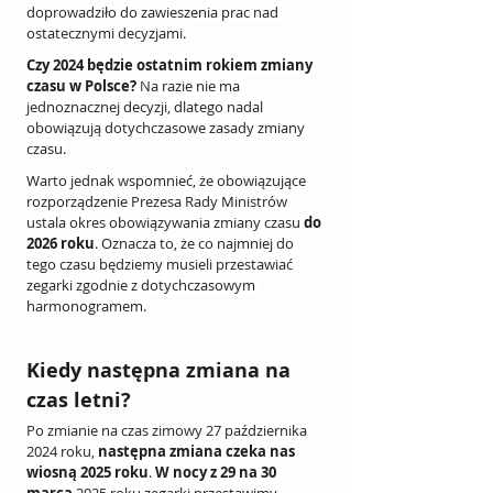
doprowadziło do zawieszenia prac nad 
ostatecznymi decyzjami.
Czy 2024 będzie ostatnim rokiem zmiany 
czasu w Polsce?
 Na razie nie ma 
jednoznacznej decyzji, dlatego nadal 
obowiązują dotychczasowe zasady zmiany 
czasu.
Warto jednak wspomnieć, że obowiązujące 
rozporządzenie Prezesa Rady Ministrów 
ustala okres obowiązywania zmiany czasu 
do 
2026 roku
. Oznacza to, że co najmniej do 
tego czasu będziemy musieli przestawiać 
zegarki zgodnie z dotychczasowym 
harmonogramem.
Kiedy następna zmiana na 
czas letni?
Po zmianie na czas zimowy 27 października 
2024 roku,
 następna zmiana czeka nas 
wiosną 2025 roku
. 
W nocy z 29 na 30 
marca
 2025 roku zegarki przestawimy 