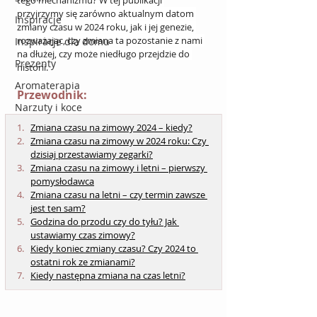
tego mechanizmu? W tej publikacji 
przyjrzymy się zarówno aktualnym datom 
Inspiracje
zmiany czasu w 2024 roku, jak i jej genezie, 
rozważając, czy zmiana ta pozostanie z nami 
Inspiracje dla domu
na dłużej, czy może niedługo przejdzie do 
Prezenty
historii.
Aromaterapia
Przewodnik:
Narzuty i koce
Zmiana czasu na zimowy 2024 – kiedy?
Zmiana czasu na zimowy w 2024 roku: Czy 
dzisiaj przestawiamy zegarki?
Zmiana czasu na zimowy i letni – pierwszy 
pomysłodawca
Zmiana czasu na letni – czy termin zawsze 
jest ten sam?
Godzina do przodu czy do tyłu? Jak 
ustawiamy czas zimowy?
Kiedy koniec zmiany czasu? Czy 2024 to 
ostatni rok ze zmianami?
Kiedy następna zmiana na czas letni?