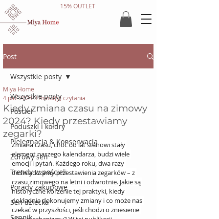
15% OUTLET
Post
Wszystkie posty
Miya Home
Wszystkie posty
4 paź 2024
3 minut(y) czytania
Kiedy zmiana czasu na zimowy
Pościel
2024? Kiedy przestawiamy
Poduszki i kołdry
zegarki?
Pielęgnacja & Konserwacja
Zmiana czasu, choć od lat stanowi stały 
element naszego kalendarza, budzi wiele 
Zdrowy sen
emocji i pytań. Każdego roku, dwa razy 
Trendy w pościeli
doświadczamy przestawienia zegarków – z 
czasu zimowego na letni i odwrotnie. Jakie są 
Porady zakupowe
historyczne korzenie tej praktyki, kiedy 
dokładnie dokonujemy zmiany i co może nas 
Sen dziecka
czekać w przyszłości, jeśli chodzi o zniesienie 
Sennik