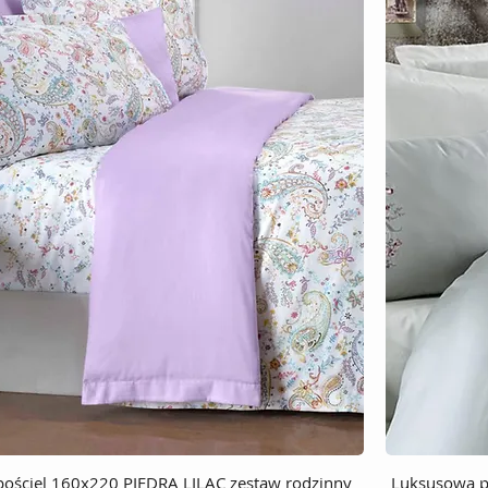
ościel 160x220 PIEDRA LILAC zestaw rodzinny
Luksusowa p