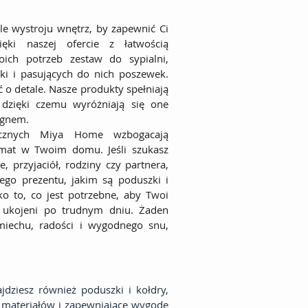
yle wystroju wnętrz, by zapewnić Ci
ęki naszej ofercie z łatwością
oich potrzeb zestaw do sypialni,
zki i
pasujących
do nich poszewek.
o detale. Nasze produkty spełniają
 dzięki czemu wyróżniają się one
ignem.
ycznych Miya Home wzbogacają
limat w Twoim domu. Jeśli szukasz
, przyjaciół, rodziny czy partnera,
ego prezentu, jakim są poduszki i
ko to, co jest potrzebne, aby Twoi
 i ukojeni po trudnym dniu. Żaden
miechu, radości i wygodnego snu,
ziesz również poduszki i kołdry,
 materiałów i zapewniające wygodę