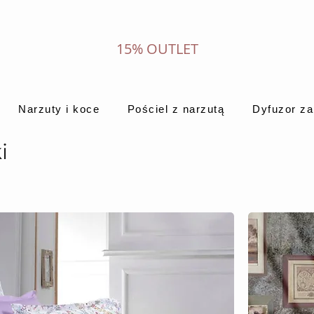
15% OUTLET
Narzuty i koce
Pościel z narzutą
Dyfuzor z
i