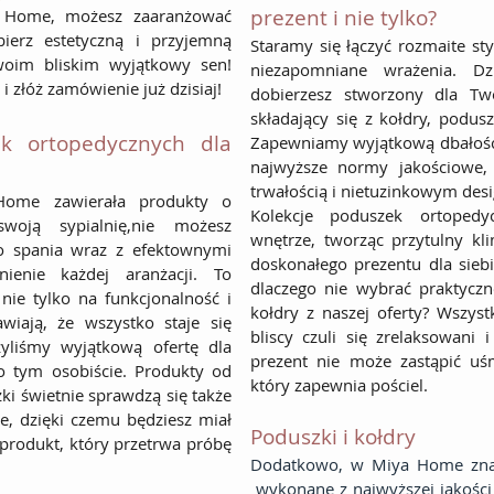
prezent i nie tylko?​
ya Home, możesz zaaranżować
ierz estetyczną i przyjemną
Staramy się łączyć rozmaite st
woim bliskim wyjątkowy sen!
niezapomniane wrażenia. Dzi
i złóż zamówienie już dzisiaj!
dobierzesz stworzony dla Tw
składający się z kołdry, podus
k ortopedycznych dla
Zapewniamy wyjątkową dbałość 
najwyższe normy jakościowe,
trwałością i nietuzinkowym des
ome zawierała produkty o
Kolekcje poduszek ortoped
swoją sypialnię,nie możesz
wnętrze, tworząc przytulny k
do spania wraz z efektownymi
doskonałego prezentu dla siebie
ienie każdej aranżacji. To
dlaczego nie wybrać praktyczn
nie tylko na funkcjonalność i
kołdry z naszej oferty? Wszyst
wiają, że wszystko staje się
bliscy czuli się zrelaksowani
yliśmy wyjątkową ofertę dla
prezent nie może zastąpić uś
o tym osobiście. Produkty od
który zapewnia pościel.
ki świetnie sprawdzą się także
ne, dzięki czemu będziesz miał
Poduszki i kołdry
rodukt, który przetrwa próbę
Dodatkowo, w Miya Home znajd
wykonane z najwyższej jakości