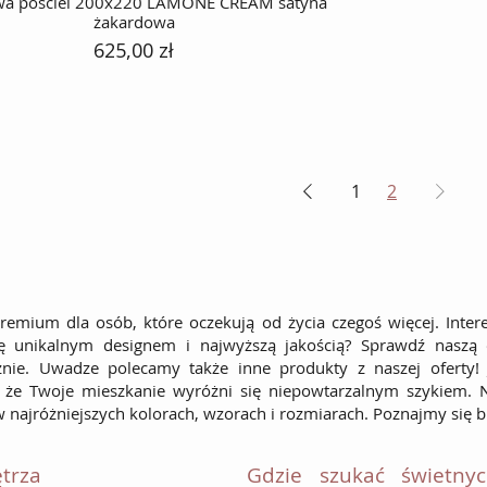
wa pościel 200x220 LAMONE CREAM satyna
żakardowa
Cena
625,00 zł
1
2
emium dla osób, które oczekują od życia czegoś więcej. Inter
ę unikalnym designem i najwyższą jakością? Sprawdź naszą of
ie. Uwadze polecamy także inne produkty z naszej oferty! 
, że Twoje mieszkanie wyróżni się niepowtarzalnym szykiem. 
w najróżniejszych kolorach, wzorach i rozmiarach. Poznajmy się bl
ętrza
Gdzie szukać świetny