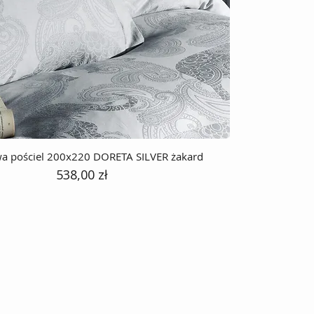
a pościel 200x220 DORETA SILVER żakard
Cena
538,00 zł