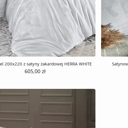
ciel 200x220 z satyny żakardowej HERRA WHITE
Satynow
Cena
605,00 zł