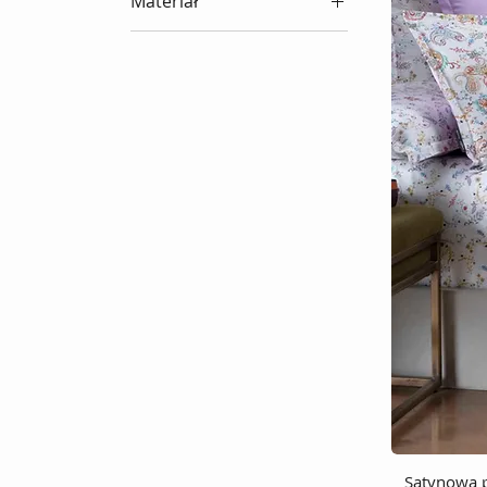
Materiał
200x220
Popelina bawełniana
Pościel bawełniana
Pościel haftowana
Pościel satynowa
Pościel z bawełny
egipskiej
Pościel żakardowa
Satynowa p