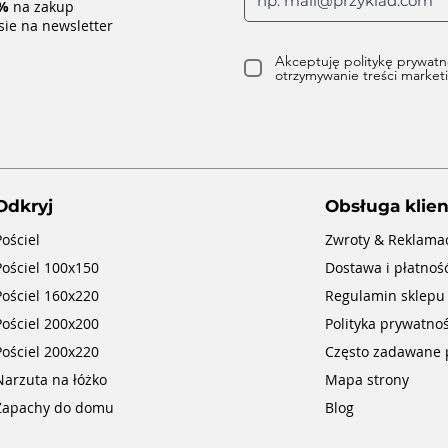
%
na zakup
sie na newsletter
Akceptuję politykę prywatn
otrzymywanie treści marke
Odkryj
Obsługa klien
Pościel
Zwroty & Reklama
Pościel 100x150
Dostawa i płatnoś
Pościel 160x220
Regulamin sklepu
Pościel 200x200
Polityka prywatnoś
Pościel 200x220
Często zadawane 
Narzuta na łóżko
Mapa strony
Zapachy do domu
Blog
ch
hu
Kamienny dyfuzor zapachowy do olejków eterycznych
Kamienny dyfuzor do olejków eterycznych o zapachu
Dyfuzor kamienny Crown Cup z białym kryształem i
Kołdra antybakteryjna 155x215 mikrożel ARTHUR
K
olejkiem 10 ml
Blue Wind Bell
Hilton Garden
BEIGE