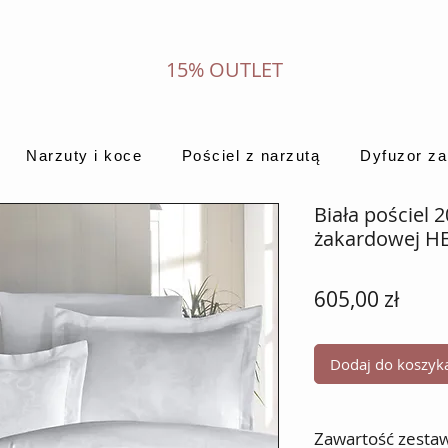
15% OUTLET
Narzuty i koce
Pościel z narzutą
Dyfuzor z
Biała pościel 
żakardowej H
Cena
605,00 zł
Dodaj do koszyk
Zawartość zesta