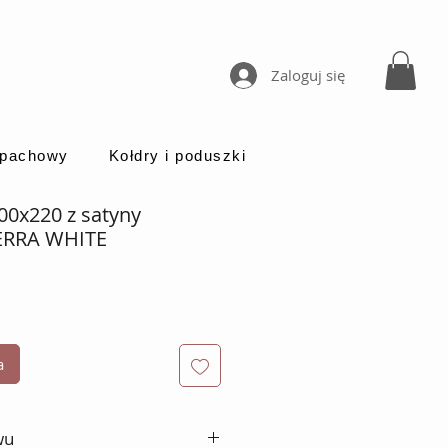
Zaloguj się
apachowy
Kołdry i poduszki
200x220 z satyny
ERRA WHITE
a
wu