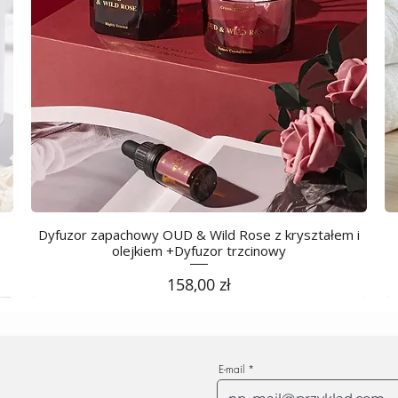
Dyfuzor zapachowy OUD & Wild Rose z kryształem i
olejkiem +Dyfuzor trzcinowy
Cena
158,00 zł
E-mail