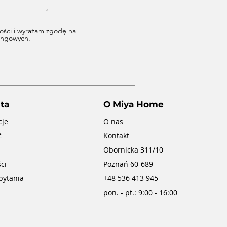
ości i wyrażam zgodę na
tingowych.
ta
O Miya Home
cje
O nas
ć
Kontakt
Obornicka 311/10
ci
Poznań 60-689
pytania
+48 536 413 945
pon. - pt.: 9:00 - 16:00
amienny dyfuzor do olejków eterycznych o zapachu
Dyfuzor kamienny Crown Cup z pomarańczowym
Szara narzuta na łóżko 250x260 + 2 poszewki na
Poduszka do spania 50x70 FRESH AIR
kryształem i olejkiem 10 ml
poduszki METIS GRAY
English Pear Freesia