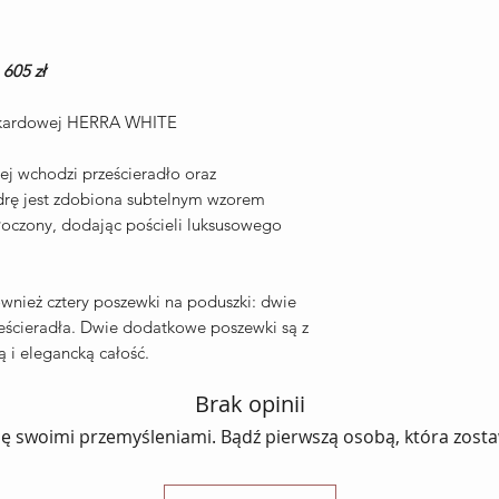
605 zł
 żakardowej HERRA WHITE
ej wchodzi prześcieradło oraz
drę jest zdobiona subtelnym wzorem
tłoczony, dodając pościeli luksusowego
ównież cztery poszewki na poduszki: dwie
ześcieradła. Dwie dodatkowe poszewki są z
ą i elegancką całość.
Brak opinii
ię swoimi przemyśleniami. Bądź pierwszą osobą, która zosta