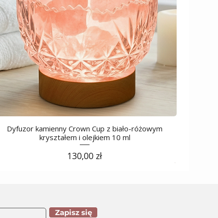
Dyfuzor kamienny Crown Cup z biało-różowym
kryształem i olejkiem 10 ml
Cena
130,00 zł
Zapisz się