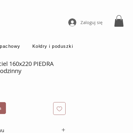
Zaloguj się
apachowy
Kołdry i poduszki
iel 160x220 PIEDRA
rodzinny
a
a
wu