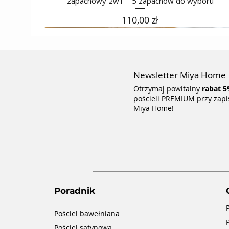
zapachowy 2w1 – 5 zapachów do wyboru
Cena
110,00 zł
Newsletter Miya Home
Otrzymaj powitalny
rabat
5
pościeli PREMIUM
przy zapi
Miya Home!
Poradnik
Pościel bawełniana
Pościel satynowa