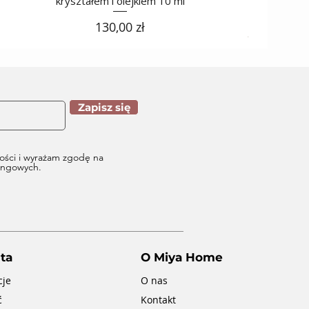
kryształem i olejkiem 10 ml
Cena
130,00 zł
Zapisz się
ości i wyrażam zgodę na
tingowych.
ta
O Miya Home
cje
O nas
ć
Kontakt