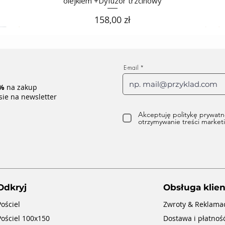
olejkiem +Dyfuzor trzcinowy
Cena
158,00 zł
E-mail
%
na zakup
sie na newsletter
Akceptuję politykę prywatn
otrzymywanie treści marke
Odkryj
Obsługa klien
Pościel
Zwroty & Reklama
Pościel 100x150
Dostawa i płatnoś