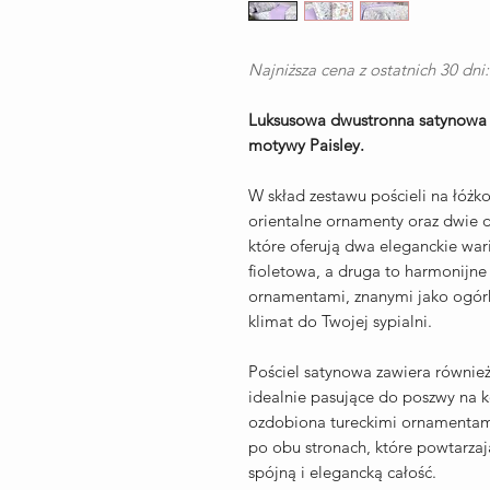
Najniższa cena z ostatnich 30 dni:
Luksusowa dwustronna satynowa p
motywy Paisley.
W skład zestawu pościeli na łóżk
orientalne ornamenty oraz dwie 
które oferują dwa eleganckie wari
fioletowa, a druga to harmonijne 
ornamentami, znanymi jako ogórki
klimat do Twojej sypialni.
Pościel satynowa zawiera również
idealnie pasujące do poszwy na ko
ozdobiona tureckimi ornamentam
po obu stronach, które powtarzaj
spójną i elegancką całość.