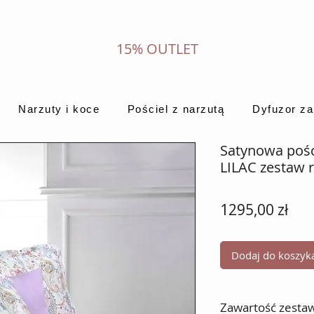
15% OUTLET
Narzuty i koce
Pościel z narzutą
Dyfuzor z
Satynowa pośc
LILAC zestaw 
Cen
1295,00 zł
Dodaj do koszyk
Zawartość zesta