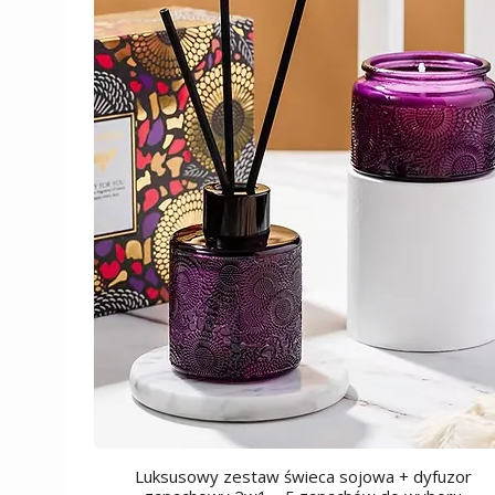
Luksusowy zestaw świeca sojowa + dyfuzor