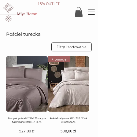
15% OUTLET
Pościel turecka
Filtry i sortowanie
Promocje
Komplet pościeli 200x220 satyna
Pościel satynowa 200x220 NEVA
bawełniana TIMELESS LILAC
CHAMPAGNE
Cena
Cena
527,00 zł
538,00 zł