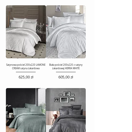
Satynowa pościel 200x220 LAMONE
Biała pościel 200x220 z satyny
CREAM satyna żakardowa
żakardowej HERRA WHITE
Cena
Cena
625,00 zł
605,00 zł