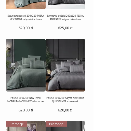
Satynowa pościel 200x220 MISRA
Satynowa pościel 200x220 TECNA
MOONMIST satyna żakardowa
ANTRACITE satyna żakardowa
Cena
Cena
620,00 zł
625,00 zł
Pościel 200x220 New Trend
Pościel 200x220 satyna New Trend
MODALIFA MOONMIST adamaszek
QUICKSILVER adamaszek
Cena
Cena
620,00 zł
620,00 zł
Promocje
Promocje