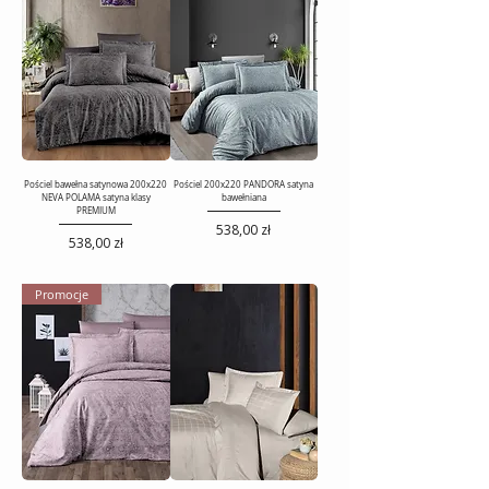
Pościel bawełna satynowa 200x220
Pościel 200x220 PANDORA satyna
NEVA POLAMA satyna klasy
bawełniana
PREMIUM
Cena
538,00 zł
Cena
538,00 zł
Promocje