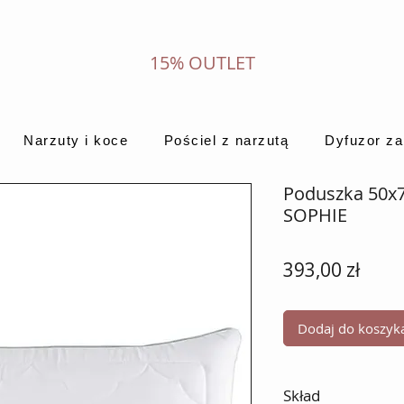
15% OUTLET
Narzuty i koce
Pościel z narzutą
Dyfuzor z
Poduszka 50x7
SOPHIE
Cena
393,00 zł
Dodaj do koszyk
Skład