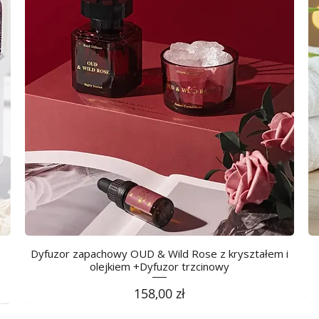
Dyfuzor zapachowy OUD & Wild Rose z kryształem i
olejkiem +Dyfuzor trzcinowy
Cena
158,00 zł