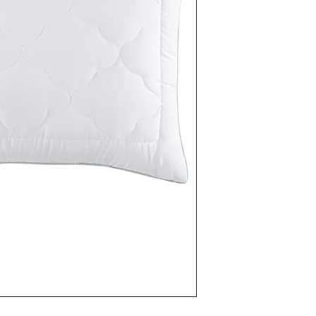
Tkanina zewnętr
mikrofibra
Wypełnienie we
Waga wypełnien
Rozmiar 50x70 