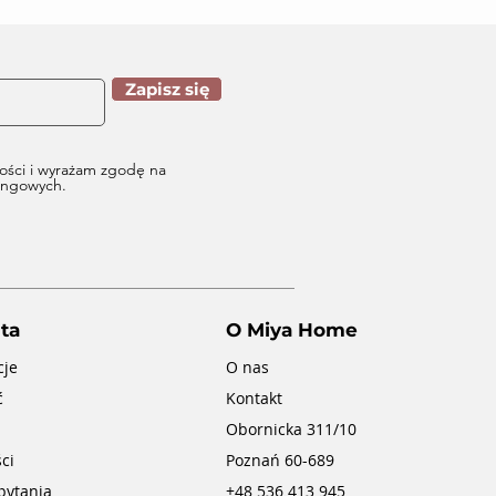
Zapisz się
ości i wyrażam zgodę na
tingowych.
ta
O Miya Home
cje
O nas
ć
Kontakt
Obornicka 311/10
ci
Poznań 60-689
pytania
+48 536 413 945