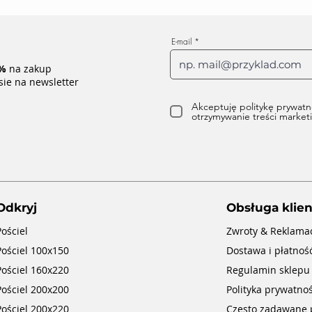
E-mail
%
na zakup
sie na newsletter
Akceptuję politykę prywatn
otrzymywanie treści marke
Odkryj
Obsługa klien
Pościel
Zwroty & Reklama
Pościel 100x150
Dostawa i płatnoś
Pościel 160x220
Regulamin sklepu
Pościel 200x200
Polityka prywatnoś
Pościel 200x220
Często zadawane 