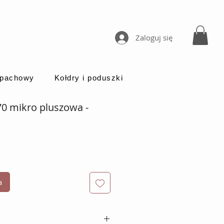
Zaloguj się
apachowy
Kołdry i poduszki
0 mikro pluszowa -
a