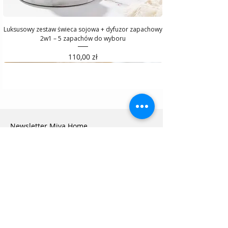
Luksusowy zestaw świeca sojowa + dyfuzor zapachowy
2w1 – 5 zapachów do wyboru
Cena
110,00 zł
Newsletter Miya Home
Otrzymaj powitalny
rabat
5%
na zakup
pościeli
PREMIUM
przy zapisie na newsletter Miya Home!
E-mail
Zapisz się