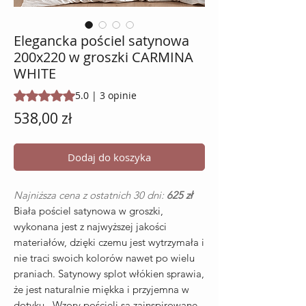
Elegancka pościel satynowa
200x220 w groszki CARMINA
WHITE
Ocena to 5.0 na pięć gwiazdek na podstawie 3 recenzji
5.0 | 3 opinie
Cena
538,00 zł
Dodaj do koszyka
Najniższa cena z ostatnich 30 dni:
625 zł
Biała pościel satynowa w groszki,
wykonana jest z najwyższej jakości
materiałów, dzięki czemu jest wytrzymała i
nie traci swoich kolorów nawet po wielu
praniach. Satynowy splot włókien sprawia,
że jest naturalnie miękka i przyjemna w
dotyku. Wzory pościeli są zainspirowane