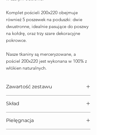
Komplet pościeli 200x220 obejmuje
również 5 poszewek na poduszki: dwie
dwustronne, idealnie pasujące do poszwy
na kołdrę, oraz trzy szare dekoracyjne
pokrowce.
Nasze tkaniny są merceryzowane, a
pościel 200x220 jest wykonana w 100% z
włókien naturalnych.
Zawartość zestawu
Poszwa na kołdrę: 200x220 cm
Skład
Prześcieradło: 240x260 cm
Poszewki na poduszki: 50x70 cm (2
Pościel wykonana 100% z bawełny
szt.)
Pielęgnacja
Narzuta 100% poliester
Rodzaj zapięcia poszwy: guziki
Kraj pochodzenia: Wyprodukowano w
Narzuta:
Delikatne pranie w pralce w 40°C