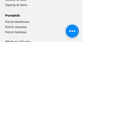
Zapachy do domu
Poradnik
Pościel bawełniana
Pościel satynowa
Pościel hotelowa
Obsługa klienta
Zwroty & Reklamacje
Dostawa i płatność
Regulamin sklepu
Polityka prywatności
Często zadawane pytania
Mapa strony
Blog
O Miya Home
O nas
Kontakt
Obornicka 311/10
Poznań 60-689
+48 536 413 945