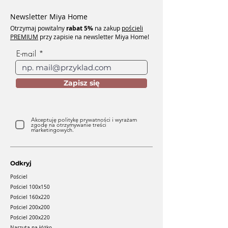
Newsletter Miya Home
Otrzymaj powitalny
rabat
5%
na zakup
pościeli
PREMIUM
przy zapisie na newsletter Miya Home!
E-mail
Zapisz się
Akceptuję politykę prywatności i wyrażam
zgodę na otrzymywanie treści
marketingowych.
Odkryj
Pościel
Pościel 100x150
Pościel 160x220
Pościel 200x200
Pościel 200x220
Narzuta na łóżko