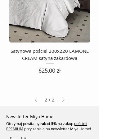
Satynowa pościel 200x220 LAMONE
CREAM satyna żakardowa
Cena
625,00 zł
2
/
2
Newsletter Miya Home
Otrzymaj powitalny
rabat
5%
na zakup
pościeli
PREMIUM
przy zapisie na newsletter Miya Home!
E-mail