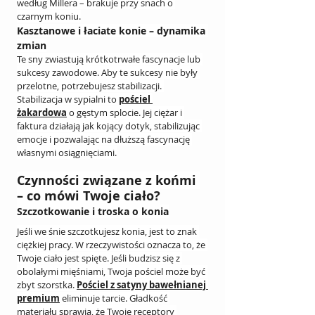
według Millera – brakuje przy snach o 
czarnym koniu.
Kasztanowe i łaciate konie – dynamika 
zmian
Te sny zwiastują krótkotrwałe fascynacje lub 
sukcesy zawodowe. Aby te sukcesy nie były 
przelotne, potrzebujesz stabilizacji. 
Stabilizacja w sypialni to 
pościel 
żakardowa
 o gęstym splocie. Jej ciężar i 
faktura działają jak kojący dotyk, stabilizując 
emocje i pozwalając na dłuższą fascynację 
własnymi osiągnięciami.
Czynności związane z końmi 
– co mówi Twoje ciało?
Szczotkowanie i troska o konia
Jeśli we śnie szczotkujesz konia, jest to znak 
ciężkiej pracy. W rzeczywistości oznacza to, że 
Twoje ciało jest spięte. Jeśli budzisz się z 
obolałymi mięśniami, Twoja pościel może być 
zbyt szorstka. 
Pościel z satyny bawełnianej 
premium
 eliminuje tarcie. Gładkość 
materiału sprawia, że Twoje receptory 