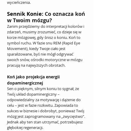
wycieńczenia.
Sennik Konie
: Co oznacza koń 
w Twoim mózgu?
Zanim przejdziemy do interpretacji kolorów i 
zdarzeń, musimy zrozumieć, co dzieje się w 
korze mózgowej, gdy śnisz o koniu. Koń to 
symbol ruchu. W fazie snu REM (Rapid Eye 
Movement), kiedy Twoje ciało jest 
sparaliżowane, byś nie mógł odgrywać 
swoich snów, ośrodki motoryczne w mózgu 
pracują na najwyższych obrotach.
Koń jako projekcja energii 
dopaminergicznej
Sen o pięknym, silnym koniu to sygnał, że 
Twój układ dopaminergiczny – 
odpowiedzialny za motywację i dążenie do 
celu – jest w fazie rozkwitu. Zapowiada to 
sukces w biznesie i dobrobyt, ponieważ Twój 
mózg jest zaprogramowany na „zwycięstwo”. 
Jednak aby ten stan utrzymać, potrzebujesz 
głębokiej regeneracji.