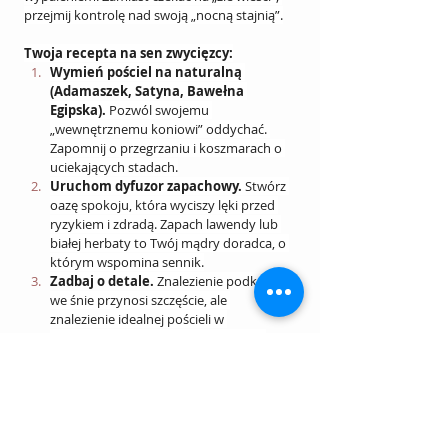
przejmij kontrolę nad swoją „nocną stajnią”.
Twoja recepta na sen zwycięzcy:
Wymień pościel na naturalną 
(Adamaszek, Satyna, Bawełna 
Egipska).
 Pozwól swojemu 
„wewnętrznemu koniowi” oddychać. 
Zapomnij o przegrzaniu i koszmarach o 
uciekających stadach.
Uruchom dyfuzor zapachowy.
 Stwórz 
oazę spokoju, która wyciszy lęki przed 
ryzykiem i zdradą. Zapach lawendy lub 
białej herbaty to Twój mądry doradca, o 
którym wspomina sennik.
Zadbaj o detale.
 Znalezienie podkowy 
we śnie przynosi szczęście, ale 
znalezienie idealnej pościeli w 
rzeczywistości przynosi regenerację, 
która to szczęście pozwala wypracować.
Nie pozwól, by Twój sukces był okupiony 
pustką i brakiem radości. Wybierz luksus, 
który wspiera Twoją biologię. Twoja droga na 