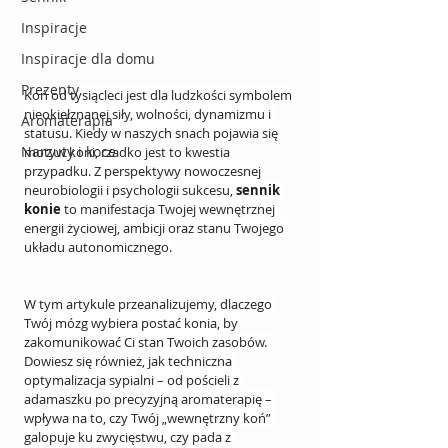
Inspiracje
Inspiracje dla domu
Prezenty
Koń od tysiącleci jest dla ludzkości symbolem 
nieokiełznanej siły, wolności, dynamizmu i 
Aromaterapia
statusu. Kiedy w naszych snach pojawia się 
Narzuty i koce
motyw koni, rzadko jest to kwestia 
przypadku. Z perspektywy nowoczesnej 
neurobiologii i psychologii sukcesu, 
sennik 
konie
 to manifestacja Twojej wewnętrznej 
energii życiowej, ambicji oraz stanu Twojego 
układu autonomicznego.
W tym artykule przeanalizujemy, dlaczego 
Twój mózg wybiera postać konia, by 
zakomunikować Ci stan Twoich zasobów. 
Dowiesz się również, jak techniczna 
optymalizacja sypialni – od pościeli z 
adamaszku po precyzyjną aromaterapię – 
wpływa na to, czy Twój „wewnętrzny koń” 
galopuje ku zwycięstwu, czy pada z 