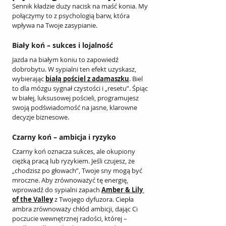
Sennik kładzie duży nacisk na maść konia. My 
połączymy to z psychologią barw, która 
wpływa na Twoje zasypianie.
Biały koń – sukces i lojalność
Jazda na białym koniu to zapowiedź 
dobrobytu. W sypialni ten efekt uzyskasz, 
wybierając 
białą pościel z adamaszku
. Biel 
to dla mózgu sygnał czystości i „resetu”. Śpiąc 
w białej, luksusowej pościeli, programujesz 
swoją podświadomość na jasne, klarowne 
decyzje biznesowe.
Czarny koń – ambicja i ryzyko
Czarny koń oznacza sukces, ale okupiony 
ciężką pracą lub ryzykiem. Jeśli czujesz, że 
„chodzisz po głowach”, Twoje sny mogą być 
mroczne. Aby zrównoważyć tę energię, 
wprowadź do sypialni zapach 
Amber & Lily 
of the Valley
 z Twojego dyfuzora. Ciepła 
ambra zrównoważy chłód ambicji, dając Ci 
poczucie wewnętrznej radości, której – 