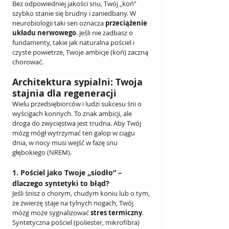
Bez odpowiedniej jakości snu, Twój „koń” 
szybko stanie się brudny i zaniedbany. W 
neurobiologii taki sen oznacza 
przeciążenie 
układu nerwowego
. Jeśli nie zadbasz o 
fundamenty, takie jak naturalna pościel i 
czyste powietrze, Twoje ambicje (koń) zaczną 
chorować.
Architektura sypialni: Twoja 
stajnia dla regeneracji
Wielu przedsiębiorców i ludzi sukcesu śni o 
wyścigach konnych. To znak ambicji, ale 
droga do zwycięstwa jest trudna. Aby Twój 
mózg mógł wytrzymać ten galop w ciągu 
dnia, w nocy musi wejść w fazę snu 
głębokiego (NREM).
1. Pościel jako Twoje „siodło” – 
dlaczego syntetyki to błąd?
Jeśli śnisz o chorym, chudym koniu lub o tym, 
że zwierzę staje na tylnych nogach, Twój 
mózg może sygnalizować 
stres termiczny
. 
Syntetyczna pościel (poliester, mikrofibra) 