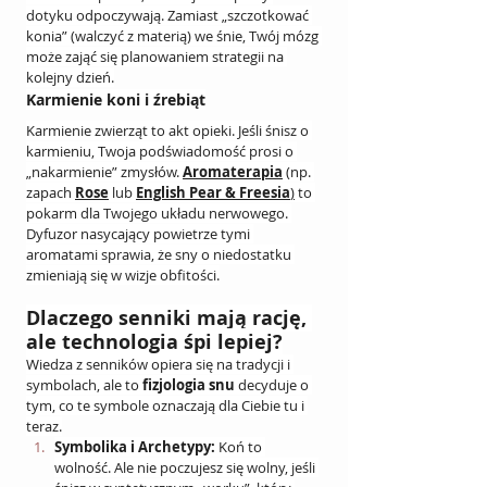
dotyku odpoczywają. Zamiast „szczotkować 
konia” (walczyć z materią) we śnie, Twój mózg 
może zająć się planowaniem strategii na 
kolejny dzień.
Karmienie koni i źrebiąt
Karmienie zwierząt to akt opieki. Jeśli śnisz o 
karmieniu, Twoja podświadomość prosi o 
„nakarmienie” zmysłów. 
Aromaterapia
 (np. 
zapach 
Rose
 lub 
English Pear & Freesia
)
 to 
pokarm dla Twojego układu nerwowego. 
Dyfuzor nasycający powietrze tymi 
aromatami sprawia, że sny o niedostatku 
zmieniają się w wizje obfitości.
Dlaczego senniki mają rację, 
ale technologia śpi lepiej?
Wiedza z senników opiera się na tradycji i 
symbolach, ale to 
fizjologia snu
 decyduje o 
tym, co te symbole oznaczają dla Ciebie tu i 
teraz.
Symbolika i Archetypy:
 Koń to 
wolność. Ale nie poczujesz się wolny, jeśli 