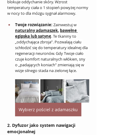
blokuje oddychanie skóry. Wzrost 
temperatury ciała o 1 stopień powyżej normy 
w nocy to dla mózgu sygnał alarmowy.
Twoje rozwiązanie:
 Zainwestuj w 
naturalny adamaszek
, 
bawełnę 
egipską lub satynę
. Te tkaniny to 
„oddychająca zbroja”. Pozwalają ciału 
schłodzić się do temperatury idealnej dla 
regeneracji neuronów. Gdy Twoje ciało 
czuje komfort naturalnych włókien, sny 
o „padających koniach” zmieniają się w 
wizje silnego stada na zielonej łące.
Wybierz pościel z adamaszku
2. Dyfuzor jako system nawigacji 
emocjonalnej