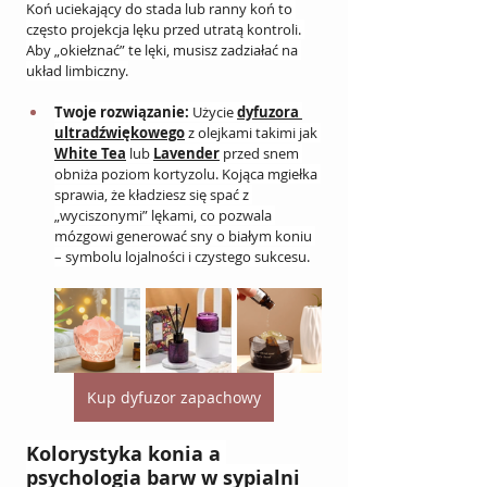
Koń uciekający do stada lub ranny koń to 
często projekcja lęku przed utratą kontroli. 
Aby „okiełznać” te lęki, musisz zadziałać na 
układ limbiczny.
Twoje rozwiązanie:
 Użycie 
dyfuzora 
ultradźwiękowego
 z olejkami takimi jak 
White Tea
 lub 
Lavender
 przed snem 
obniża poziom kortyzolu. Kojąca mgiełka 
sprawia, że kładziesz się spać z 
„wyciszonymi” lękami, co pozwala 
mózgowi generować sny o białym koniu 
– symbolu lojalności i czystego sukcesu.
Kup dyfuzor zapachowy
Kolorystyka konia a 
psychologia barw w sypialni