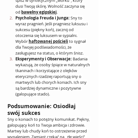
śpisz w syntetycznym „worku”, który 
dusi Twoją skórę. Wolność zaczyna się 
od 
bawełny egipskiej
.
Psychologia Freuda i Junga:
 Sny to 
wyraz pragnień. Jeśli pragniesz luksusu i 
sukcesu (piękny koń), zacznij od 
otoczenia się luksusem w sypialni. 
Wybór 
haftowanej pościeli
 to sygnał 
dla Twojej podświadomości, że 
zasługujesz na status, o którym śnisz.
Eksperymenty i Obserwacje:
 Badania 
wykazują, że osoby śpiące w naturalnych 
tkaninach i korzystające z olejków 
eterycznych rzadziej raportują sny o 
martwych lub chorych koniach. Ich sny 
są bardziej dynamiczne i pozytywne 
(galopujące stado).
Podsumowanie: Osiodłaj 
swój sukces
Sny o koniach to potężny komunikat. Piękny, 
galopujący koń to Twoja ambicja i zdrowie. 
Martwy lub chudy koń to ostrzeżenie przed 
wypaleniem. Zamiast czekać na „złe wieści”, 