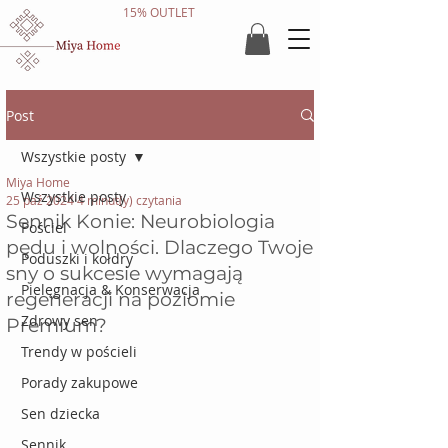
15% OUTLET
Post
Wszystkie posty
Miya Home
Wszystkie posty
25 paź 2024
4 minut(y) czytania
Sennik Konie: Neurobiologia
Pościel
pędu i wolności. Dlaczego Twoje
Poduszki i kołdry
sny o sukcesie wymagają
Pielęgnacja & Konserwacja
regeneracji na poziomie
Zdrowy sen
Premium?
Trendy w pościeli
Porady zakupowe
Sen dziecka
Sennik