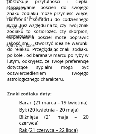
poszukuje przytulności i ciepła. 
Dopasowanie pościeli do swojego 
Inspiracje
znaku zodiaku może przynieść więcej 
Inspiracje dla domu
harmonii i komfortu do codziennego 
życia. Bez względu na to, czy Twój znak 
Prezenty
zodiaku to koziorożec, czy skorpion, 
Aromaterapia
odpowiednia pościel może poprawić 
jakość snu i stworzyć idealne warunki 
Narzuty i koce
do relaksu. Przeglądając znaki zodiaku 
po kolei, od barana w marcu po ryby w 
lutym, odkryjesz, że Twoje preferencje 
dotyczące sypialni mogą być 
odzwierciedleniem Twojego 
astrologicznego charakteru.
Znaki zodiaku daty:
Baran (21 marca – 19 kwietnia)
Byk (20 kwietnia – 20 maja)
Bliźnięta (21 maja – 20 
czerwca)
Rak (21 czerwca – 22 lipca)