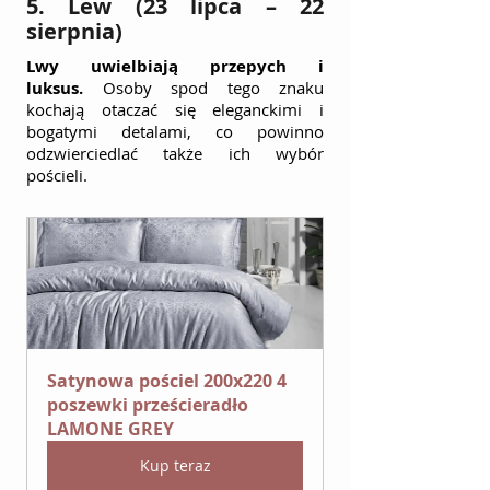
5. Lew (23 lipca – 22 
sierpnia)
Lwy uwielbiają przepych i 
luksus.
 Osoby spod tego znaku 
kochają otaczać się eleganckimi i 
bogatymi detalami, co powinno 
odzwierciedlać także ich wybór 
pościeli.
Satynowa pościel 200x220 4 
poszewki prześcieradło 
LAMONE GREY
Kup teraz