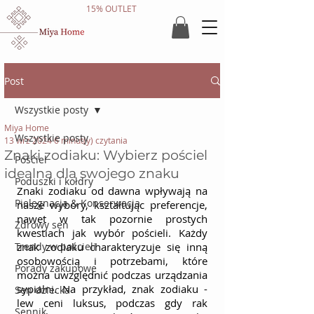
15% OUTLET
Post
Wszystkie posty
Miya Home
Wszystkie posty
13 wrz 2024
6 minut(y) czytania
Znaki zodiaku: Wybierz pościel
Pościel
idealną dla swojego znaku
Poduszki i kołdry
Znaki zodiaku od dawna wpływają na 
Pielęgnacja & Konserwacja
nasze wybory, kształtując preferencje, 
nawet w tak pozornie prostych 
Zdrowy sen
kwestiach jak wybór pościeli. Każdy 
Trendy w pościeli
znak zodiaku charakteryzuje się inną 
osobowością i potrzebami, które 
Porady zakupowe
można uwzględnić podczas urządzania 
sypialni. Na przykład, znak zodiaku - 
Sen dziecka
lew ceni luksus, podczas gdy rak 
Sennik