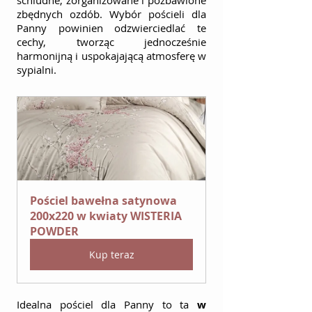
schludne, zorganizowane i pozbawione 
zbędnych ozdób. Wybór pościeli dla 
Panny powinien odzwierciedlać te 
cechy, tworząc jednocześnie 
harmonijną i uspokajającą atmosferę w 
sypialni.
Pościel bawełna satynowa 
200x220 w kwiaty WISTERIA 
POWDER
Kup teraz
Idealna pościel dla Panny to ta 
w 