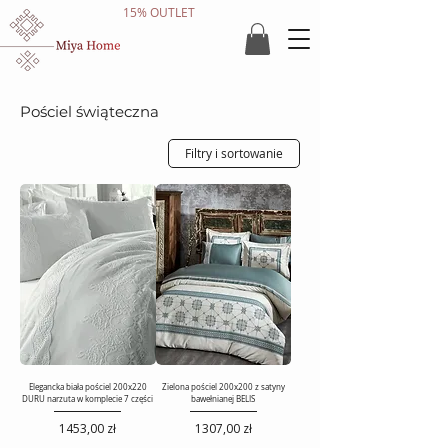
15% OUTLET
Pościel świąteczna
Filtry i sortowanie
Elegancka biała pościel 200x220
Zielona pościel 200x200 z satyny
DURU narzuta w komplecie 7 części
bawełnianej BELIS
Cena
Cena
1453,00 zł
1307,00 zł