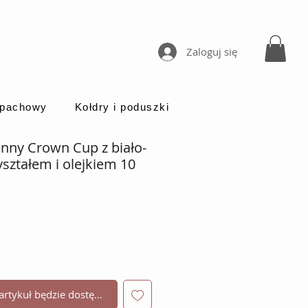
Zaloguj się
apachowy
Kołdry i poduszki
nny Crown Cup z biało-
ształem i olejkiem 10
rtykuł będzie dostępny