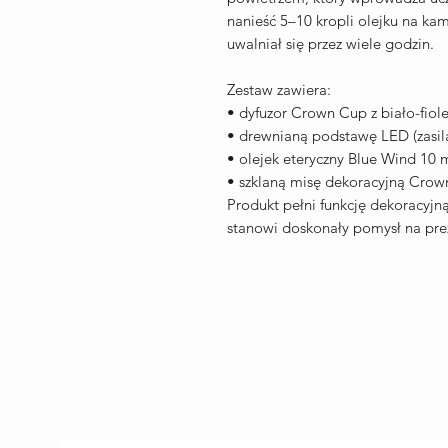
nanieść 5–10 kropli olejku na ka
uwalniał się przez wiele godzin.
Zestaw zawiera:
• dyfuzor Crown Cup z biało-fio
• drewnianą podstawę LED (zasil
• olejek eteryczny Blue Wind 10 
• szklaną misę dekoracyjną Cro
Produkt pełni funkcję dekoracyjną
stanowi doskonały pomysł na pre