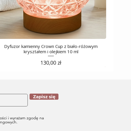
Dyfuzor kamienny Crown Cup z biało-różowym
kryształem i olejkiem 10 ml
Cena
130,00 zł
Zapisz się
ości i wyrażam zgodę na
tingowych.