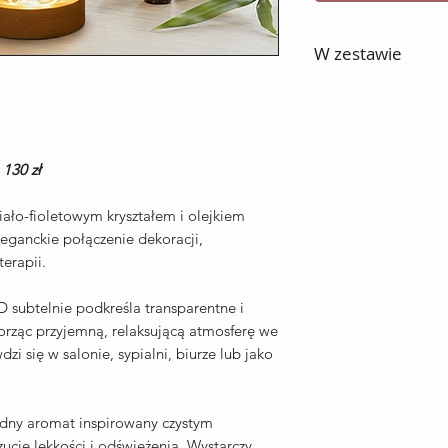
W zestawie
• Dyfuzor Crown Cu
kryształem
• Drewniana baza L
• Olejek eteryczny 
:
130 zł
• Szklana misa dek
• Funkcja lampki no
ało-fioletowym kryształem i olejkiem
olejku wystarcza na
eganckie połączenie dekoracji,
erapii.
 subtelnie podkreśla transparentne i
worząc przyjemną, relaksującą atmosferę we
i się w salonie, sypialni, biurze lub jako
odny aromat inspirowany czystym
cie lekkości i odświeżenia. Wystarczy