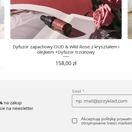
Dyfuzor zapachowy OUD & Wild Rose z kryształem i
olejkiem +Dyfuzor trzcinowy
Cena
158,00 zł
E-mail
%
na zakup
sie na newsletter
Akceptuję politykę prywatn
otrzymywanie treści marke