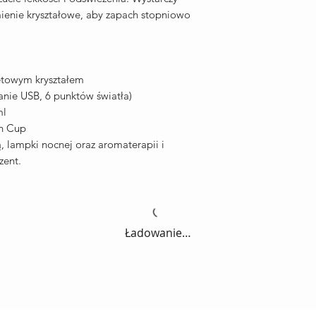
mienie kryształowe, aby zapach stopniowo
letowym kryształem
anie USB, 6 punktów światła)
ml
wn Cup
, lampki nocnej oraz aromaterapii i
zent.
Ładowanie…