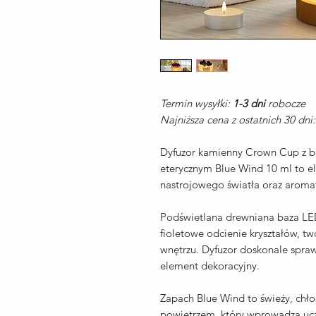
Termin wysyłki:
1-3 dni
robocze
Najniższa cena z ostatnich 30 dni
Dyfuzor kamienny Crown Cup z bi
eterycznym Blue Wind 10 ml to el
nastrojowego światła oraz aromat
Podświetlana drewniana baza LED
fioletowe odcienie kryształów, t
wnętrzu. Dyfuzor doskonale sprawdz
element dekoracyjny.
Zapach Blue Wind to świeży, chł
powietrzem, który wprowadza uczu