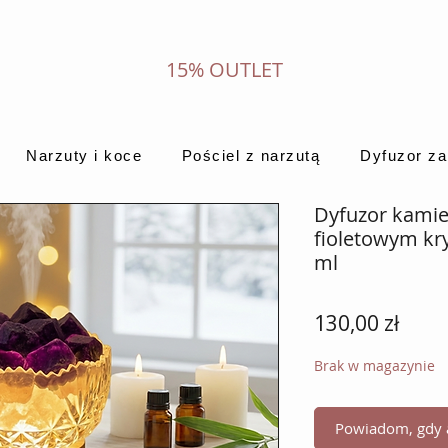
15% OUTLET
Narzuty i koce
Pościel z narzutą
Dyfuzor z
Dyfuzor kamie
fioletowym kry
ml
Cena
130,00 zł
Brak w magazynie
Powiadom, gdy a