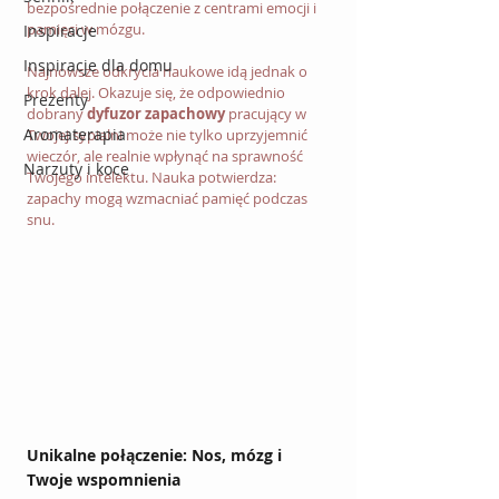
bezpośrednie połączenie z centrami emocji i 
pamięci w mózgu. 
Inspiracje
Inspiracje dla domu
Najnowsze odkrycia naukowe idą jednak o 
krok dalej. Okazuje się, że odpowiednio 
Prezenty
dobrany 
dyfuzor zapachowy
 pracujący w 
Aromaterapia
Twojej sypialni może nie tylko uprzyjemnić 
wieczór, ale realnie wpłynąć na sprawność 
Narzuty i koce
Twojego intelektu. Nauka potwierdza: 
zapachy mogą wzmacniać pamięć podczas 
snu.
Unikalne połączenie: Nos, mózg i 
Twoje wspomnienia