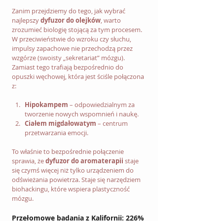
Zanim przejdziemy do tego, jak wybrać 
najlepszy 
dyfuzor do olejków
, warto 
zrozumieć biologię stojącą za tym procesem. 
W przeciwieństwie do wzroku czy słuchu, 
impulsy zapachowe nie przechodzą przez 
wzgórze (swoisty „sekretariat” mózgu). 
Zamiast tego trafiają bezpośrednio do 
opuszki węchowej, która jest ściśle połączona 
z:
Hipokampem
 – odpowiedzialnym za 
tworzenie nowych wspomnień i naukę.
Ciałem migdałowatym
 – centrum 
przetwarzania emocji.
To właśnie to bezpośrednie połączenie 
sprawia, że 
dyfuzor do aromaterapii
 staje 
się czymś więcej niż tylko urządzeniem do 
odświeżania powietrza. Staje się narzędziem 
biohackingu, które wspiera plastyczność 
mózgu.
Przełomowe badania z Kalifornii: 226% 