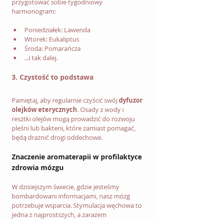
przygotować sobie tygodniowy 
harmonogram:
Poniedziałek: Lawenda
Wtorek: Eukaliptus
Środa: Pomarańcza
...i tak dalej.
3. Czystość to podstawa
Pamiętaj, aby regularnie czyścić swój 
dyfuzor 
olejków eterycznych
. Osady z wody i 
resztki olejów mogą prowadzić do rozwoju 
pleśni lub bakterii, które zamiast pomagać, 
będą drażnić drogi oddechowe.
Znaczenie aromaterapii w profilaktyce 
zdrowia mózgu
W dzisiejszym świecie, gdzie jesteśmy 
bombardowani informacjami, nasz mózg 
potrzebuje wsparcia. Stymulacja węchowa to 
jedna z najprostszych, a zarazem 