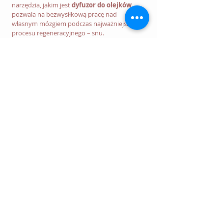
narzędzia, jakim jest 
dyfuzor do olejków
, 
pozwala na bezwysiłkową pracę nad 
własnym mózgiem podczas najważniejszego 
procesu regeneracyjnego – snu.
Ważna wskazówka:
 Zawsze 
wybieraj 100% czyste olejki 
eteryczne. Syntetyczne olejki 
zapachowe (często tańsze) nie 
posiadają właściwości 
terapeutycznych i mogą 
zawierać szkodliwe substancje 
chemiczne.
znaczenie snów
olejki eteryczne
Zdrowy sen
Sen dziecka
Inspiracje dla domu