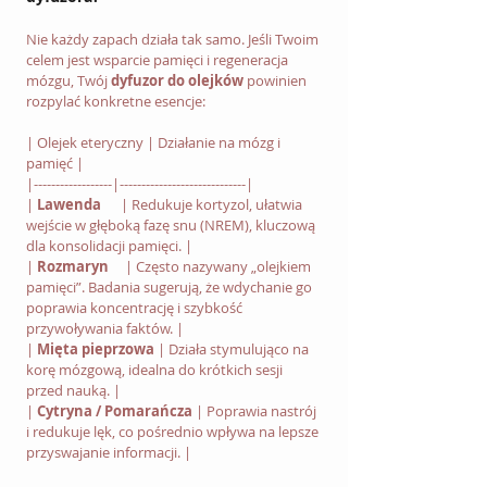
Nie każdy zapach działa tak samo. Jeśli Twoim 
celem jest wsparcie pamięci i regeneracja 
mózgu, Twój 
dyfuzor do olejków
 powinien 
rozpylać konkretne esencje:
| Olejek eteryczny | Działanie na mózg i 
pamięć |
|------------------|-----------------------------|
| 
Lawenda
      | Redukuje kortyzol, ułatwia 
wejście w głęboką fazę snu (NREM), kluczową 
dla konsolidacji pamięci. |
| 
Rozmaryn
     | Często nazywany „olejkiem 
pamięci”. Badania sugerują, że wdychanie go 
poprawia koncentrację i szybkość 
przywoływania faktów. |
| 
Mięta pieprzowa
 | Działa stymulująco na 
korę mózgową, idealna do krótkich sesji 
przed nauką. |
| 
Cytryna / Pomarańcza
 | Poprawia nastrój 
i redukuje lęk, co pośrednio wpływa na lepsze 
przyswajanie informacji. |