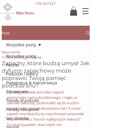
15% OUTLET
Post
Wszystkie posty
Miya Home
Wszystkie posty
12 lut
4 minut(y) czytania
Zapachy, które budzą umysł: Jak
Pościel
dyfuzor zapachowy może
Poduszki i kołdry
poprawić Twoją pamięć
Pielęgnacja & Konserwacja
podczas snu?
Zdrowy sen
Czy kiedykolwiek poczułeś zapach 
pieczonego ciasta drożdżowego i nagle, w 
Trendy w pościeli
ułamku sekundy, przeniosłeś się do kuchni 
swojej babci sprzed dwudziestu lat? A może 
Porady zakupowe
zapach morskiej bryzy natychmiast przywołał 
Sen dziecka
wspomnienia z Twoich najlepszych wakacji? 
To nie przypadek. Nasz węch ma 
Sennik