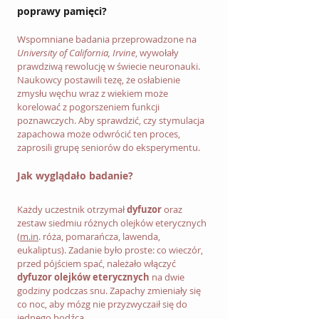
poprawy pamięci?
Wspomniane badania przeprowadzone na 
University of California, Irvine
, wywołały 
prawdziwą rewolucję w świecie neuronauki. 
Naukowcy postawili tezę, że osłabienie 
zmysłu węchu wraz z wiekiem może 
korelować z pogorszeniem funkcji 
poznawczych. Aby sprawdzić, czy stymulacja 
zapachowa może odwrócić ten proces, 
zaprosili grupę seniorów do eksperymentu.
Jak wyglądało badanie?
Każdy uczestnik otrzymał 
dyfuzor
 oraz 
zestaw siedmiu różnych olejków eterycznych 
(
m.in
. róża, pomarańcza, lawenda, 
eukaliptus). Zadanie było proste: co wieczór, 
przed pójściem spać, należało włączyć 
dyfuzor olejków eterycznych
 na dwie 
godziny podczas snu. Zapachy zmieniały się 
co noc, aby mózg nie przyzwyczaił się do 
jednego bodźca.