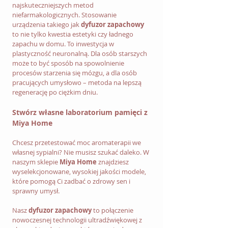
najskuteczniejszych metod 
niefarmakologicznych. Stosowanie 
urządzenia takiego jak 
dyfuzor zapachowy
to nie tylko kwestia estetyki czy ładnego 
zapachu w domu. To inwestycja w 
plastyczność neuronalną. Dla osób starszych 
może to być sposób na spowolnienie 
procesów starzenia się mózgu, a dla osób 
pracujących umysłowo – metoda na lepszą 
regenerację po ciężkim dniu.
Stwórz własne laboratorium pamięci z 
Miya Home
Chcesz przetestować moc aromaterapii we 
własnej sypialni? Nie musisz szukać daleko. W 
naszym sklepie 
Miya Home
 znajdziesz 
wyselekcjonowane, wysokiej jakości modele, 
które pomogą Ci zadbać o zdrowy sen i 
sprawny umysł. 
Nasz 
dyfuzor zapachowy
 to połączenie 
nowoczesnej technologii ultradźwiękowej z 