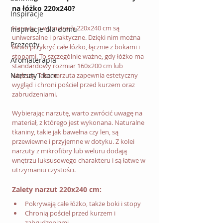
na łóżko 220x240?
Inspiracje
Narzuty o wymiarach 220x240 cm są 
Inspiracje dla domu
uniwersalne i praktyczne. Dzięki nim można 
Prezenty
łatwo przykryć całe łóżko, łącznie z bokami i 
stopami. To szczególnie ważne, gdy łóżko ma 
Aromaterapia
standardowy rozmiar 160x200 cm lub 
Narzuty i koce
większy. Taka narzuta zapewnia estetyczny 
wygląd i chroni pościel przed kurzem oraz 
zabrudzeniami.
Wybierając narzutę, warto zwrócić uwagę na 
materiał, z którego jest wykonana. Naturalne 
tkaniny, takie jak bawełna czy len, są 
przewiewne i przyjemne w dotyku. Z kolei 
narzuty z mikrofibry lub weluru dodają 
wnętrzu luksusowego charakteru i są łatwe w 
utrzymaniu czystości.
Zalety narzut 220x240 cm:
Pokrywają całe łóżko, także boki i stopy
Chronią pościel przed kurzem i 
zabrudzeniami