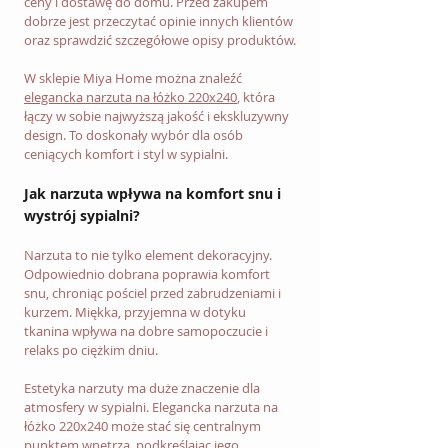
ceny i dostawę do domu. Przed zakupem 
dobrze jest przeczytać opinie innych klientów 
oraz sprawdzić szczegółowe opisy produktów.
W sklepie Miya Home można znaleźć 
elegancka narzuta na łóżko 220x240
, która 
łączy w sobie najwyższą jakość i ekskluzywny 
design. To doskonały wybór dla osób 
ceniących komfort i styl w sypialni.
Jak narzuta wpływa na komfort snu i 
wystrój sypialni?
Narzuta to nie tylko element dekoracyjny. 
Odpowiednio dobrana poprawia komfort 
snu, chroniąc pościel przed zabrudzeniami i 
kurzem. Miękka, przyjemna w dotyku 
tkanina wpływa na dobre samopoczucie i 
relaks po ciężkim dniu.
Estetyka narzuty ma duże znaczenie dla 
atmosfery w sypialni. Elegancka narzuta na 
łóżko 220x240 może stać się centralnym 
punktem wnętrza, podkreślając jego 