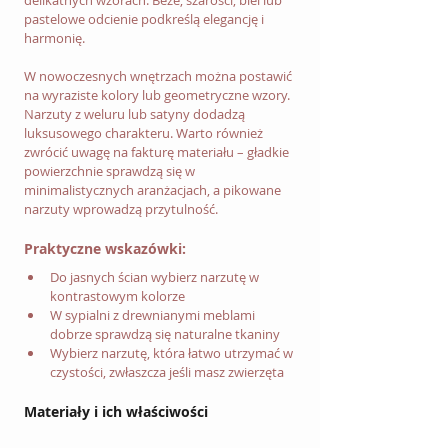
delikatnych wzorach. Beże, szarości, biel lub 
pastelowe odcienie podkreślą elegancję i 
harmonię.
W nowoczesnych wnętrzach można postawić 
na wyraziste kolory lub geometryczne wzory. 
Narzuty z weluru lub satyny dodadzą 
luksusowego charakteru. Warto również 
zwrócić uwagę na fakturę materiału – gładkie 
powierzchnie sprawdzą się w 
minimalistycznych aranżacjach, a pikowane 
narzuty wprowadzą przytulność.
Praktyczne wskazówki:
Do jasnych ścian wybierz narzutę w 
kontrastowym kolorze
W sypialni z drewnianymi meblami 
dobrze sprawdzą się naturalne tkaniny
Wybierz narzutę, która łatwo utrzymać w 
czystości, zwłaszcza jeśli masz zwierzęta
Materiały i ich właściwości