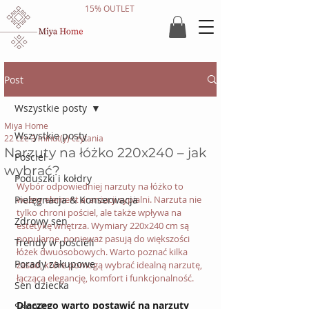
15% OUTLET
Post
Wszystkie posty
Miya Home
Wszystkie posty
22 cze
3 minut(y) czytania
Narzuty na łóżko 220x240 – jak
Pościel
wybrać?
Poduszki i kołdry
Wybór odpowiedniej narzuty na łóżko to 
Pielęgnacja & Konserwacja
ważny element aranżacji sypialni. Narzuta nie 
tylko chroni pościel, ale także wpływa na 
Zdrowy sen
estetykę wnętrza. Wymiary 220x240 cm są 
popularne, ponieważ pasują do większości 
Trendy w pościeli
łóżek dwuosobowych. Warto poznać kilka 
Porady zakupowe
zasad, które pomogą wybrać idealną narzutę, 
łączącą elegancję, komfort i funkcjonalność.
Sen dziecka
Dlaczego warto postawić na narzuty 
Sennik